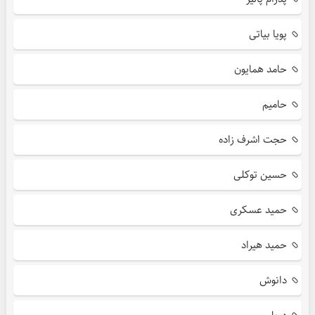
پویا بیاتی
حامد همایون
حامیم
حجت اشرف زاده
حسین توکلی
حمید عسکری
حمید هیراد
دانوش