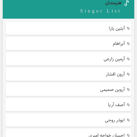
هنرمندان
Singer List
آبتین یارا
آبراهام
آرمین زارعی
آرون افشار
آروین صمیمی
آصف آریا
ابوذر روحی
احسان خواجه امیری