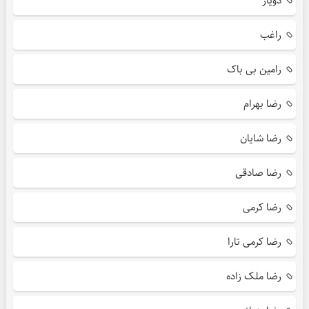
دویار
راغب
رامین بی باک
رضا بهرام
رضا شایان
رضا صادقی
رضا کرمی
رضا کرمی تارا
رضا ملک زاده