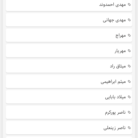
مهدی احمدوند
مهدی جهانی
مهراج
مهریار
میثاق راد
میثم ابراهیمی
میلاد بابایی
ناصر پورکرم
ناصر زینعلی