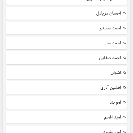
احسان دریادل
احمد سعیدی
احمد سلو
احمد صفایی
اشوان
افشین آذری
امو بند
امید افخم
امیر رشوند