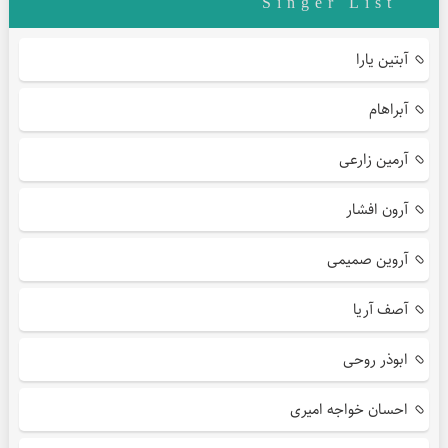
Singer List
آبتین یارا
آبراهام
آرمین زارعی
آرون افشار
آروین صمیمی
آصف آریا
ابوذر روحی
احسان خواجه امیری