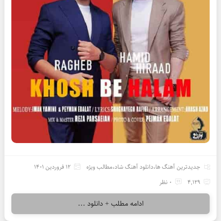
جدیدترین آهنگ ها
،
دانلود آهنگ شاد
،
مطالب ویژه
12 فروردین 1401
4,129
0 نظر
ادامه مطلب + دانلود ...