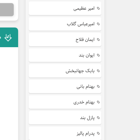
امیر عظیمی
امیرعباس گلاب
د
ایمان فلاح
ایوان بند
بابک جهانبخش
بهنام بانی
بهنام خدری
پازل بند
پدرام پالیز