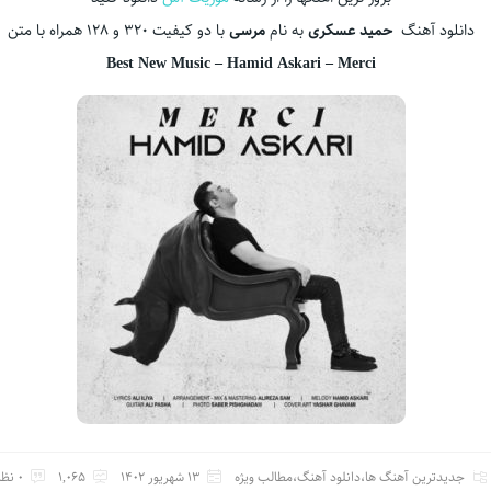
دانلود آهنگ
حمید عسکری
به نام
مرسی
با دو کیفیت 320 و 128 همراه با متن
Best New Music – Hamid Askari – Merci
جدیدترین آهنگ ها
،
دانلود آهنگ
،
مطالب ویژه
13 شهریور 1402
1,065
0 نظر