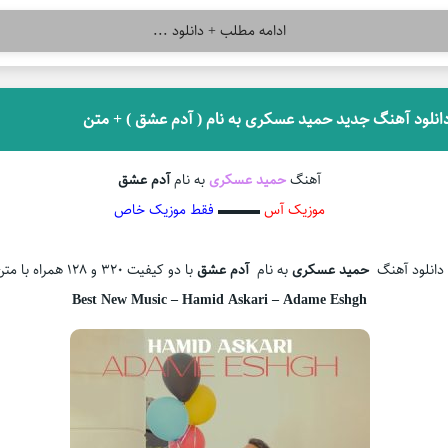
ادامه مطلب + دانلود ...
انلود آهنگ جدید حمید عسکری به نام ( آدم عشق ) + متن
آهنگ
حمید عسکری
به نام
آدم عشق
موزیک آس
▬▬▬
فقط موزیک خاص
دانلود آهنگ
حمید عسکری
به نام
آدم عشق
با دو کیفیت 320 و 128 همراه با متن
Best New Music – Hamid Askari – Adame Eshgh