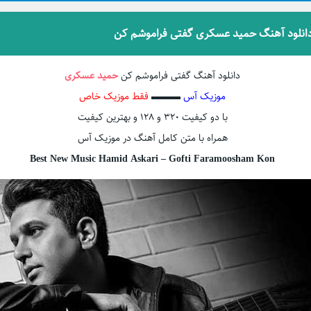
انلود آهنگ حمید عسکری گفتی فراموشم کن
دانلود آهنگ گفتی فراموشم کن
حمید عسکری
موزیک آس
▬▬▬
فقط موزیک خاص
با دو کیفیت ۳۲۰ و ۱۲۸ و بهترین کیفیت
همراه با متن کامل آهنگ در موزیک آس
Best New Music Hamid Askari – Gofti Faramoosham Kon