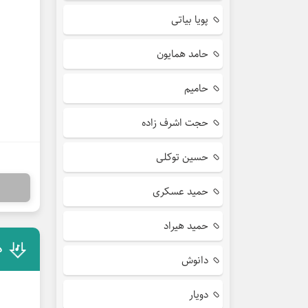
پویا بیاتی
حامد همایون
حامیم
حجت اشرف زاده
حسین توکلی
حمید عسکری
حمید هیراد
د
دانوش
دویار