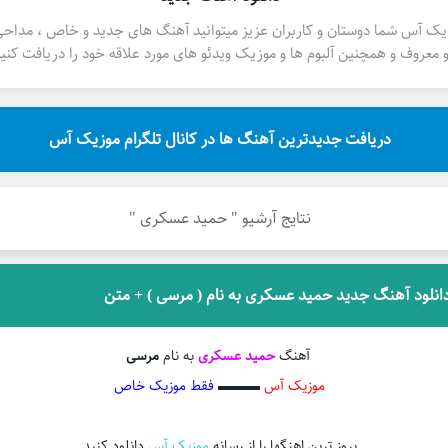
یک آس شما دوستان و کاربران عزیز میتوانید آهنگ های جدید و خاص ، مداح
 معروف و همچنین آلبوم ها و موزیک ویدئو های مورد علاقه خود را دریافت کنید
دریافت جدیدترین آهنگ ها در کانال تلگرام موزیک آس
نتایج آرشیو " حمید عسکری "
انلود آهنگ جدید حمید عسکری به نام ( مرسی ) + متن
آهنگ
حمید عسکری
به نام
مرسی
موزیک آس
▬▬▬
فقط موزیک خاص
بروز ترین اهنگها را از رسانه
موزیک آس
دانلود کنید