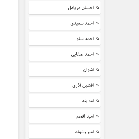
احسان دریادل
احمد سعیدی
احمد سلو
احمد صفایی
اشوان
افشین آذری
امو بند
امید افخم
امیر رشوند