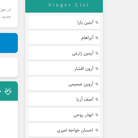
Singer List
در موز
جدید و
آبتین یارا
آبراهام
آرمین زارعی
آرون افشار
آروین صمیمی
د
آصف آریا
ابوذر روحی
احسان خواجه امیری