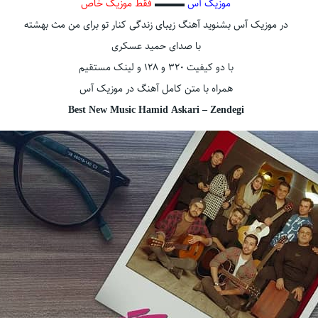
موزیک آس
▬▬▬
فقط موزیک خاص
در موزیک آس بشنوید آهنگ زیبای زندگی کنار تو برای من مث بهشته
با صدای حمید عسکری
با دو کیفیت ۳۲۰ و ۱۲۸ و لینک مستقیم
همراه با متن کامل آهنگ در موزیک آس
Best New Music Hamid Askari – Zendegi