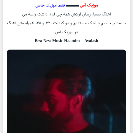
موزیک آس
▬▬▬
فقط موزیک خاص
آهنگ بسیار زیبای اولاش همه چی فرق داشت واسه من
با صدای حامیم با لینک مستقیم و دو کیفیت ۳۲۰ و ۱۲۸ همراه متن آهنگ
در موزیک آس
Best New Music Haamim – Avalash