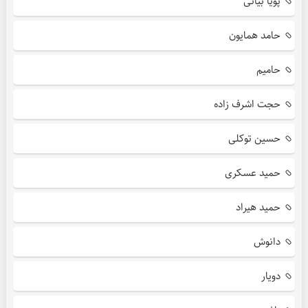
پویا بیاتی
حامد همایون
حامیم
حجت اشرف زاده
حسین توکلی
حمید عسکری
حمید هیراد
دانوش
دویار