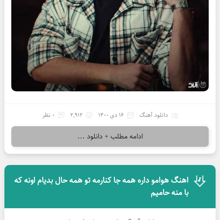
دانلود آهنگ
16 دی 1400
2,912
0 نظر
ادامه مطلب + دانلود ...
اهنگ هوامو داره همه جا کنارمه تو همه حال بدیام اونه که
با منه حامیم