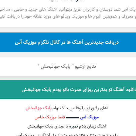
یک آس شما دوستان و کاربران عزیز میتوانید آهنگ های جدید و خاص ، مداح
 معروف و همچنین آلبوم ها و موزیک ویدئو های مورد علاقه خود را دریافت کنید
دریافت جدیدترین آهنگ ها در کانال تلگرام موزیک آس
نتایج آرشیو " بابک جهانبخش "
انلود آهنگ تو بدترین روزای عمرت باتو بودم بابک جهانبخش
آهای رفیق آی با وفا من حالا تنهام
بابک جهانبخش
موزیک آس
▬▬▬
فقط موزیک خاص
آهنگ زیبای
یادم نمیره
با صدای بابک جهانبخش
با دو کیفیت ۳۲۰ و ۱۲۸ همراه متن کامل آهنگ در موزیک آس