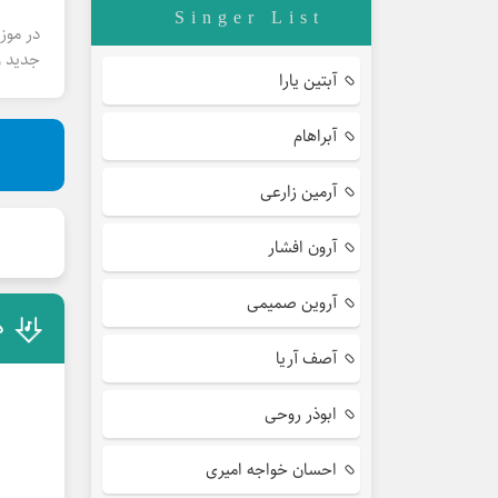
Singer List
در موز
جدید و
آبتین یارا
آبراهام
آرمین زارعی
آرون افشار
آروین صمیمی
د
آصف آریا
ابوذر روحی
احسان خواجه امیری