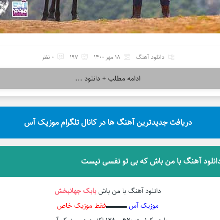
دانلود آهنگ
18 مهر 1400
197
0 نظر
ادامه مطلب + دانلود ...
دریافت جدیدترین آهنگ ها در کانال تلگرام موزیک آس
انلود آهنگ با من باش که بی تو نفسی نیست
دانلود آهنگ با من باش
بابک جهانبخش
موزیک آس
▬▬▬
فقط موزیک خاص