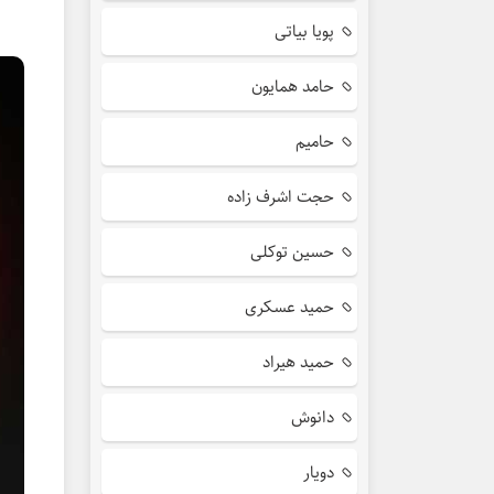
پویا بیاتی
حامد همایون
حامیم
حجت اشرف زاده
حسین توکلی
حمید عسکری
حمید هیراد
دانوش
دویار