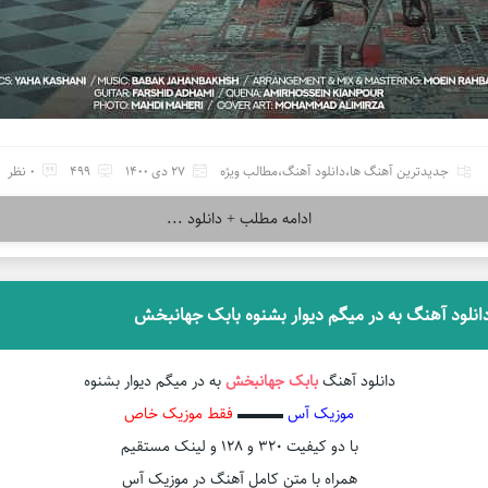
جدیدترین آهنگ ها
،
دانلود آهنگ
،
مطالب ویژه
27 دی 1400
499
0 نظر
ادامه مطلب + دانلود ...
انلود آهنگ به در میگم دیوار بشنوه بابک جهانبخش
دانلود آهنگ
بابک جهانبخش
به در میگم دیوار بشنوه
موزیک آس
▬▬▬
فقط موزیک خاص
با دو کیفیت ۳۲۰ و ۱۲۸ و لینک مستقیم
همراه با متن کامل آهنگ در موزیک آس