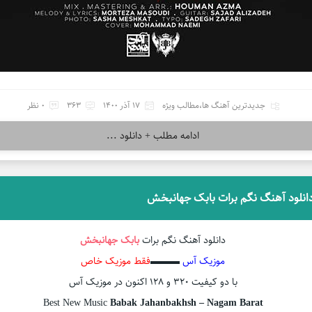
جدیدترین آهنگ ها
،
مطالب ویژه
17 آذر 1400
363
0 نظر
ادامه مطلب + دانلود ...
انلود آهنگ نگم برات بابک جهانبخش
دانلود آهنگ نگم برات
بابک جهانبخش
موزیک آس
▬▬▬
فقط موزیک خاص
با دو کیفیت ۳۲۰ و ۱۲۸ اکنون در موزیک آس
Best New Music
Babak Jahanbakhsh – Nagam Barat