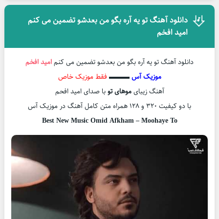
دانلود آهنگ تو یه آره بگو من بعدشو تضمین می کنم
امید افخم
دانلود آهنگ تو یه آره بگو من بعدشو تضمین می کنم
امید افخم
موزیک آس
▬▬▬
فقط موزیک خاص
آهنگ زیبای
موهای تو
با صدای امید افحم
با دو کیفیت ۳۲۰ و ۱۲۸ همراه متن کامل آهنگ در موزیک آس
Best New Music Omid Afkham – Moohaye To