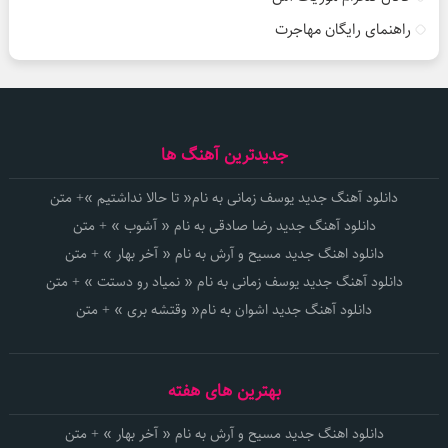
راهنمای رایگان مهاجرت
جدیدترین آهنگ ها
دانلود آهنگ جدید یوسف زمانی به نام« تا حالا نداشتیم »+ متن
دانلود آهنگ جدید رضا صادقی به نام « آشوب » + متن
دانلود اهنگ جدید مسیح و آرش به نام « آخر بهار » + متن
دانلود آهنگ جدید یوسف زمانی به نام « نمیاد رو دستت » + متن
دانلود آهنگ جدید اشوان به نام« وقتشه بری » + متن
بهترین های هفته
دانلود اهنگ جدید مسیح و آرش به نام « آخر بهار » + متن