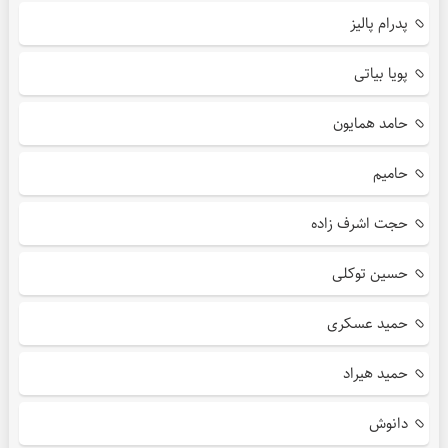
پدرام پالیز
پویا بیاتی
حامد همایون
حامیم
حجت اشرف زاده
حسین توکلی
حمید عسکری
حمید هیراد
دانوش