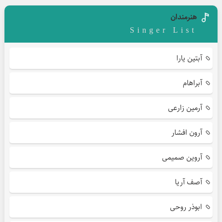
هنرمندان
Singer List
آبتین یارا
آبراهام
آرمین زارعی
آرون افشار
آروین صمیمی
آصف آریا
ابوذر روحی