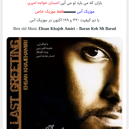
باران که می بارد تو می آیی
احسان خواجه امیری
موزیک آس
▬▬▬
فقط موزیک خاص
با دو کیفیت ۳۲۰ و ۱۲۸ اکنون در موزیک آس
Best old Music
Ehsan Khajeh Amiri – Baran Keh Mi Barad