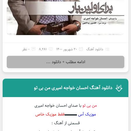
دانلود آهنگ
20 شهریور 1400
8,281
0 نظر
ادامه مطلب + دانلود ...
دانلود آهنگ احسان خواجه امیری من بی تو
من بی تو
با صدای احسان خواجه امیری
موزیک آس
▬▬▬
فقط موزیک خاص
قسمتی از آهنگ :