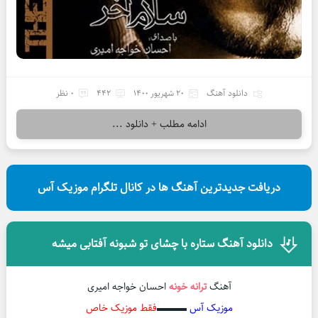
دانلود آهنگ
20 شهریور 1400
442
0 نظر
ادامه مطلب + دانلود ...
دریافت جدیدترین آهنگ ها در کانال تلگرام موزیک آس
دانلود آهنگ ستاره با چشای تو شبونه آفتابی میشه
آهنگ
ترانه خونه
احسان خواجه امیری
موزیک آس
▬▬▬
فقط موزیک خاص