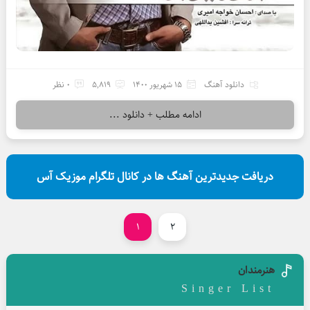
دانلود آهنگ
15 شهریور 1400
5,819
0 نظر
ادامه مطلب + دانلود ...
دریافت جدیدترین آهنگ ها در کانال تلگرام موزیک آس
1
2
هنرمندان
Singer List