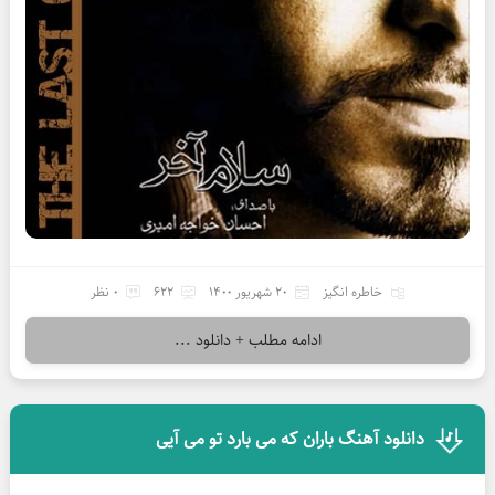
خاطره انگیز
20 شهریور 1400
622
0 نظر
ادامه مطلب + دانلود ...
دانلود آهنگ باران که می بارد تو می آیی