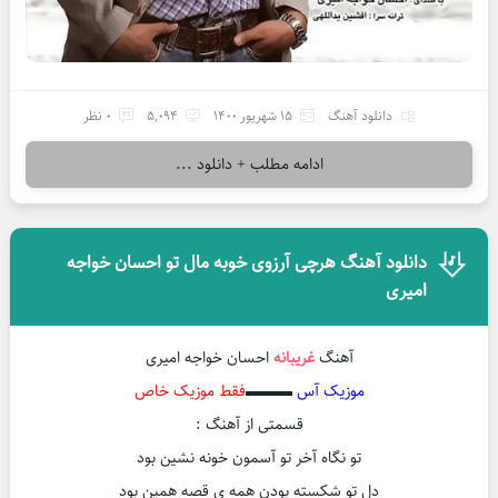
دانلود آهنگ
15 شهریور 1400
5,094
0 نظر
ادامه مطلب + دانلود ...
دانلود آهنگ هرچی آرزوی خوبه مال تو احسان خواجه
امیری
آهنگ
غریبانه
احسان خواجه امیری
موزیک آس
▬▬▬
فقط موزیک خاص
قسمتی از آهنگ :
تو نگاه آخر تو آسمون خونه نشین بود
دل تو شکسته بودن همه ی قصه همین بود