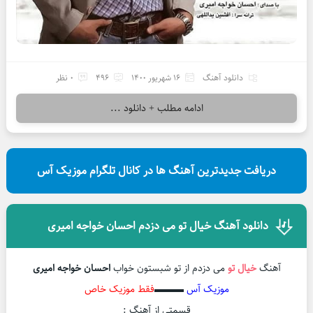
دانلود آهنگ
16 شهریور 1400
496
0 نظر
ادامه مطلب + دانلود ...
دریافت جدیدترین آهنگ ها در کانال تلگرام موزیک آس
دانلود آهنگ خیال تو می دزدم احسان خواجه امیری
آهنگ
خیال تو
می دزدم از تو شبستون خواب
احسان خواجه امیری
موزیک آس
▬▬▬
فقط موزیک خاص
قسمتی از آهنگ :