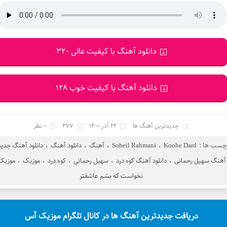
دانلود آهنگ با کیفیت عالی 320
دانلود آهنگ با کیفیت خوب 128
جدیدترین آهنگ ها
22 آذر 1400
377
0 نظر
چسب ها :
Koohe Dard
،
Soheil Rahmani
،
آهنگ
،
دانلود آهنگ
،
دانلود آهنگ جدید
 آهنگ سهیل رحمانی
،
دانلود آهنگ کوه درد
،
سهیل رحمانی
،
کوه درد
،
موزیک
،
موزیک
نخواست که بشم عاشقتر
دریافت جدیدترین آهنگ ها در کانال تلگرام موزیک آس