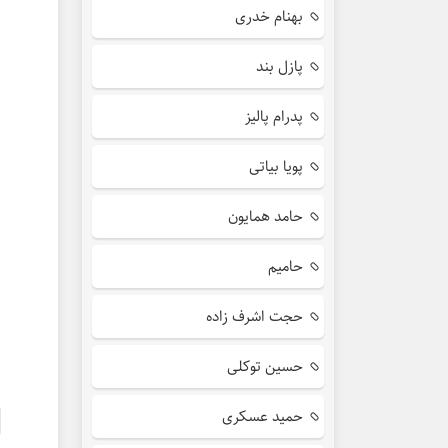
بهنام خدری
پازل بند
پدرام پالیز
پویا بیاتی
حامد همایون
حامیم
حجت اشرف زاده
حسین توکلی
حمید عسکری