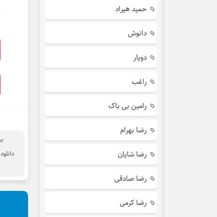
حمید هیراد
دانوش
دویار
راغب
رامین بی باک
رضا بهرام
بر
رضا شایان
دانلود
رضا صادقی
رضا کرمی