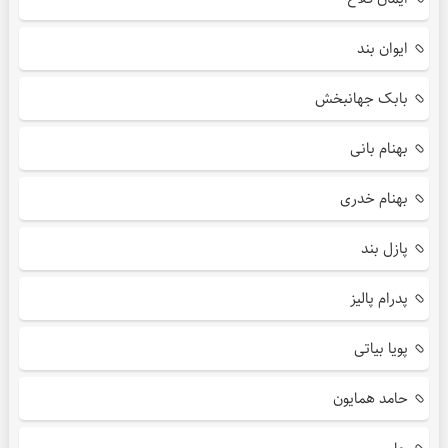
ایوان بند
بابک جهانبخش
بهنام بانی
بهنام خدری
پازل بند
پدرام پالیز
پویا بیاتی
حامد همایون