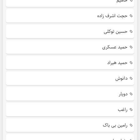
حامیم
حجت اشرف زاده
حسین توکلی
حمید عسکری
حمید هیراد
دانوش
دویار
راغب
رامین بی باک