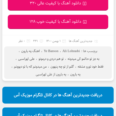
دانلود آهنگ با کیفیت عالی 320
دانلود آهنگ با کیفیت خوب 128
جدیدترین آهنگ ها
1 بهمن 1400
441
0 نظر
برچسب ها :
Ali Lohrasbi
،
Ye Baroon
،
اهنگ یه بارون
،
به جز تو حالمو کی میدونه
،
تو هم دردی و درمونو
،
علی لهراسبی
،
فقط خود تورو عشقه
،
گلم از تو چه پنهون
،
من میدونم که با تو دیوونم
،
یه بارون
،
یه بارون از علی لهراسبی
دریافت جدیدترین آهنگ ها در کانال تلگرام موزیک آس
دریافت جدیدترین آهنگ ها در کانال تلگرام موزیک آس