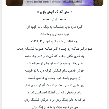
♫ متن آهنگ آتیش بازی ♫
•••••♫♫♫♫•••••
گیره داره توی چشمات یه رنگ ناب قهوه ای
تیره داره توی چشمات
بوم نقاشی شده از پیشونی تا پلکات
منو درگیر میکنه رو چشام گیر میکنه صورت قشنگه زیبات
یه کاری نکنی باهام که گیرت از دلم جدا بشه
هی بخند واسم چشام تو چال تو مچاله شه
خوش قدمی برام کیفش کوکه دل با تو خوشه
آخ بمیرم واسه دوتا چشمای عاشق کشت
ببین هیچ شمعی مث چشمات آتیش بازی نداره
باهام نخونی که این آهنگا احساسی نداره
تو که ته دلو چنگ زدی برام حرفای قشنگ زدی
من در قلبم برات وا شد تو زنگ زدی