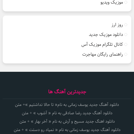
موزیک ویدیو
روز ارز
دانلود موزیک جدید
کانال تلگرام موزیک آس
راهنمای رایگان مهاجرت
جدیدترین آهنگ ها
دانلود آهنگ جدید یوسف زمانی به نام« تا حالا نداشتیم »+ متن
دانلود آهنگ جدید رضا صادقی به نام « آشوب » + متن
دانلود اهنگ جدید مسیح و آرش به نام « آخر بهار » + متن
دانلود آهنگ جدید یوسف زمانی به نام « نمیاد رو دستت » + متن