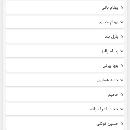
بهنام بانی
بهنام خدری
پازل بند
پدرام پالیز
پویا بیاتی
حامد همایون
حامیم
حجت اشرف زاده
حسین توکلی