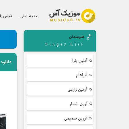
صفحه اصلی
تماس با 
هنرمندان
Singer List
آبتین یارا
دانلود
آبراهام
آرمین زارعی
آرون افشار
آروین صمیمی