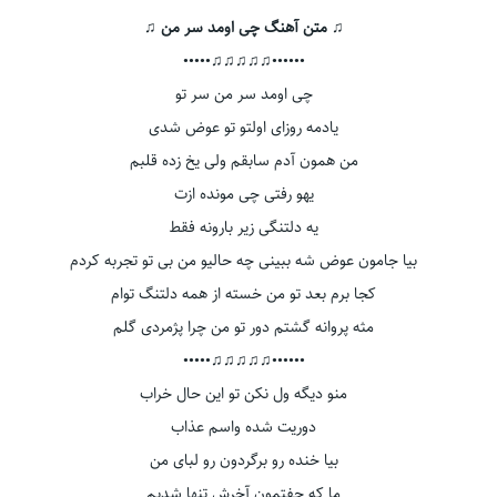
♫ متن آهنگ چی اومد سر من ♫
••••••♫♫♫♫♫•••••
چی اومد سر من سر تو
یادمه روزای اولتو تو عوض شدی
من همون آدم سابقم ولی یخ زده قلبم
یهو رفتی چی مونده ازت
یه دلتنگی زیر بارونه فقط
بیا جامون عوض شه ببینی چه حالیو من بی تو تجربه کردم
کجا برم بعد تو من خسته از همه دلتنگ توام
مثه پروانه گشتم دور تو من چرا پژمردی گلم
••••••♫♫♫♫♫•••••
منو دیگه ول نکن تو این حال خراب
دوریت شده واسم عذاب
بیا خنده رو برگردون رو لبای من
ما که جفتمون آخرش تنها شدیم