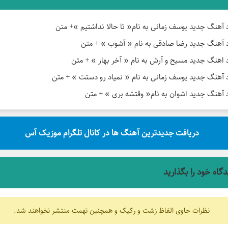
د آهنگ جدید یوسف زمانی به نام« تا حالا نداشتیم »+ متن
د آهنگ جدید رضا صادقی به نام « آشوب » + متن
د اهنگ جدید مسیح و آرش به نام « آخر بهار » + متن
د آهنگ جدید یوسف زمانی به نام « نمیاد رو دستت » + متن
د آهنگ جدید اشوان به نام« وقتشه بری » + متن
دریافت جدیدترین آهنگ ها در کانال تلگرام موزیک آس
دگاه خود را بگذارید
نظرات حاوی الفاظ زشت و رکیک و همچنین تهمت منتشر نخواهند شد.