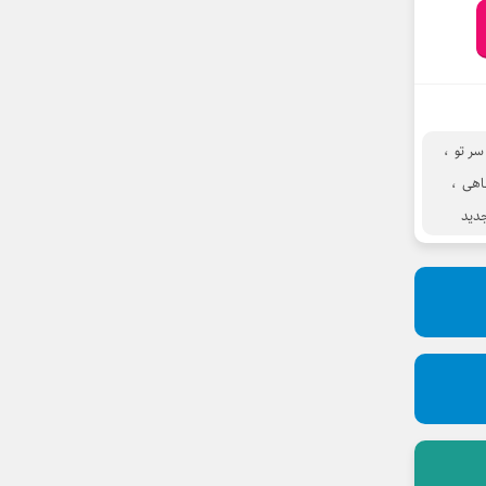
سر تو
،
اهی
،
دید