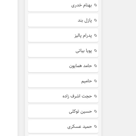
بهنام خدری
پازل بند
پدرام پالیز
پویا بیاتی
حامد همایون
حامیم
حجت اشرف زاده
حسین توکلی
حمید عسکری