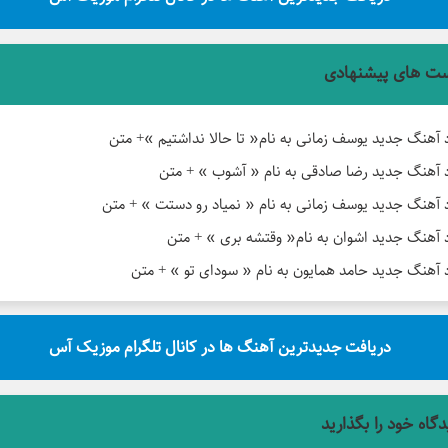
ت های پیشنهادی
د آهنگ جدید یوسف زمانی به نام« تا حالا نداشتیم »+ متن
د آهنگ جدید رضا صادقی به نام « آشوب » + متن
د آهنگ جدید یوسف زمانی به نام « نمیاد رو دستت » + متن
د آهنگ جدید اشوان به نام« وقتشه بری » + متن
د آهنگ جدید حامد همایون به نام « سودای تو » + متن
دریافت جدیدترین آهنگ ها در کانال تلگرام موزیک آس
دگاه خود را بگذارید