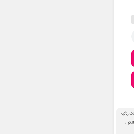
 رنگیه
انکو
،