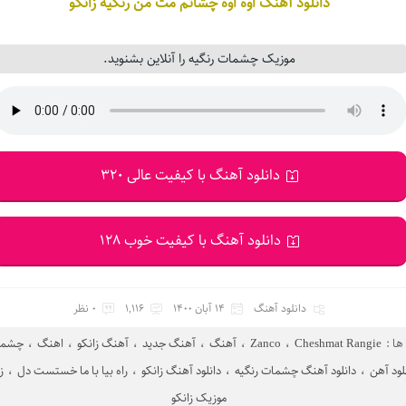
دانلود آهنگ اوه اوه چشاتم مث من رنگیه
زانکو
موزیک چشمات رنگیه را آنلاین بشنوید.
دانلود آهنگ با کیفیت عالی 320
دانلود آهنگ با کیفیت خوب 128
دانلود آهنگ
14 آبان 1400
1,116
0 نظر
ا :
Cheshmat Rangie
،
Zanco
،
آهنگ
،
آهنگ جدید
،
آهنگ زانکو
،
اهنگ
،
چشمات
لود آهن
،
دانلود آهنگ چشمات رنگیه
،
دانلود آهنگ زانکو
،
راه بیا با ما خستست دل
،
ز
موزیک زانکو