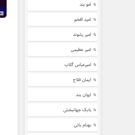
امو بند
امید افخم
امیر رشوند
امیر عظیمی
امیرعباس گلاب
ایمان فلاح
ایوان بند
بابک جهانبخش
بهنام بانی