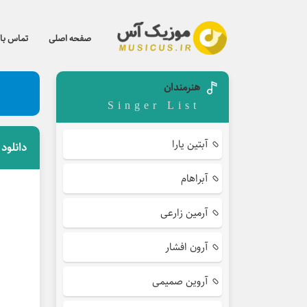
صفحه اصلی
تماس با 
هنرمندان
Singer List
آبتین یارا
دانلود
آبراهام
آرمین زارعی
آرون افشار
آروین صمیمی