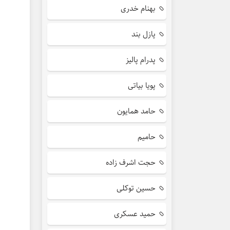
بهنام خدری
پازل بند
پدرام پالیز
پویا بیاتی
حامد همایون
حامیم
حجت اشرف زاده
حسین توکلی
حمید عسکری