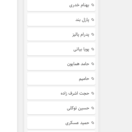
بهنام خدری
پازل بند
پدرام پالیز
پویا بیاتی
حامد همایون
حامیم
حجت اشرف زاده
حسین توکلی
حمید عسکری