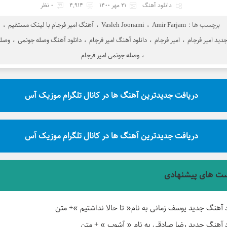
دانلود آهنگ
21 مهر 1400
4,914
0 نظر
برچسب ها :
Amir Farjam
،
Vasleh Joonami
،
آهنگ امیر فرجام با لینک مستقیم
،
ید امیر فرجام
،
امیر فرجام
،
دانلود آهنگ امیر فرجام
،
دانلود آهنگ وصله جونمی
،
وصله
،
وصله جونمی امیر فرجام
دریافت جدیدترین آهنگ ها در کانال تلگرام موزیک آس
دریافت جدیدترین آهنگ ها در کانال تلگرام موزیک آس
ت های پیشنهادی
د آهنگ جدید یوسف زمانی به نام« تا حالا نداشتیم »+ متن
د آهنگ جدید رضا صادقی به نام « آشوب » + متن