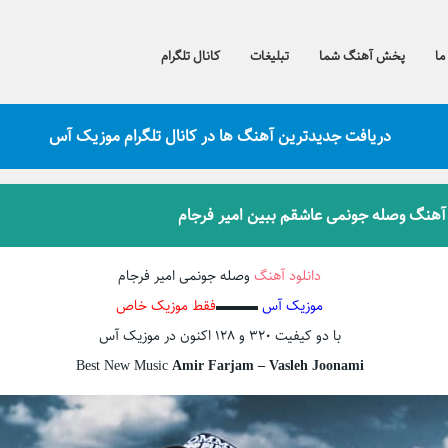
ما
پخش آهنگ شما
تبلیغات
کانال تلگرام
دریافت جدیدترین آهنگ ها در کانال تلگرام موزیک آس
 آهنگ وصله جونمی عاشقم ببین امیر فرجام
دانلود آهنگ
وصله جونمی امیر فرجام
موزیک آس
▬▬▬
فقط موزیک خاص
با دو کیفیت ۳۲۰ و ۱۲۸ اکنون در موزیک آس
Best New Music
Amir Farjam – Vasleh Joonami