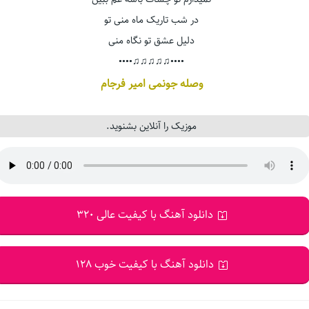
در شب تاریک ماه منی تو
دلیل عشق تو نگاه منی
••••♫♫♫♫♫••••
وصله جونمی امیر فرجام
موزیک را آنلاین بشنوید.
دانلود آهنگ با کیفیت عالی 320
دانلود آهنگ با کیفیت خوب 128