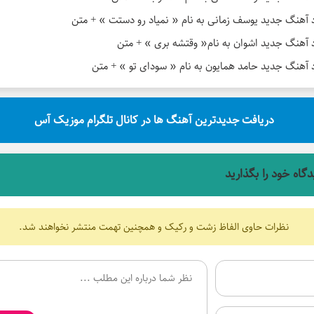
د آهنگ جدید یوسف زمانی به نام « نمیاد رو دستت » + متن
د آهنگ جدید اشوان به نام« وقتشه بری » + متن
د آهنگ جدید حامد همایون به نام « سودای تو » + متن
دریافت جدیدترین آهنگ ها در کانال تلگرام موزیک آس
دگاه خود را بگذارید
نظرات حاوی الفاظ زشت و رکیک و همچنین تهمت منتشر نخواهند شد.