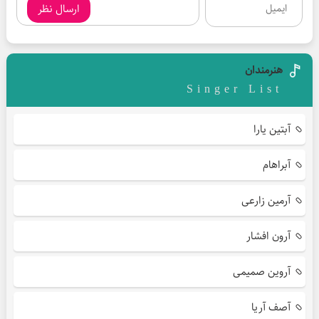
ارسال نظر
هنرمندان
Singer List
آبتین یارا
آبراهام
آرمین زارعی
آرون افشار
آروین صمیمی
آصف آریا