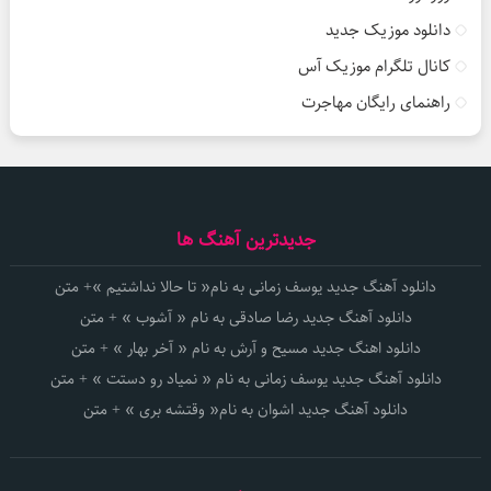
دانلود موزیک جدید
کانال تلگرام موزیک آس
راهنمای رایگان مهاجرت
جدیدترین آهنگ ها
دانلود آهنگ جدید یوسف زمانی به نام« تا حالا نداشتیم »+ متن
دانلود آهنگ جدید رضا صادقی به نام « آشوب » + متن
دانلود اهنگ جدید مسیح و آرش به نام « آخر بهار » + متن
دانلود آهنگ جدید یوسف زمانی به نام « نمیاد رو دستت » + متن
دانلود آهنگ جدید اشوان به نام« وقتشه بری » + متن