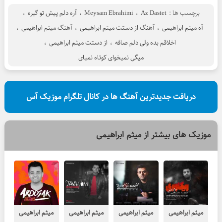
برچسب ها :
Az Dastet
،
Meysam Ebrahimi
،
آره دلم پیش تو گیره
،
آه میثم ابراهیمی
،
آهنگ از دستت میثم ابراهیمی
،
آهنگ میثم ابراهیمی
،
اخلاقم بده ولی دلم صافه
،
از دستت میثم ابراهیمی
،
میگی نمیخوای کوتاه نمیای
دریافت جدیدترین آهنگ ها در کانال تلگرام موزیک آس
موزیک های بیشتر از
میثم ابراهیمی
میثم ابراهیمی
میثم ابراهیمی
میثم ابراهیمی
میثم ابراهیمی