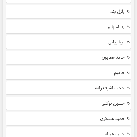
پازل بند
پدرام پالیز
پویا بیاتی
حامد همایون
حامیم
حجت اشرف زاده
حسین توکلی
حمید عسکری
حمید هیراد