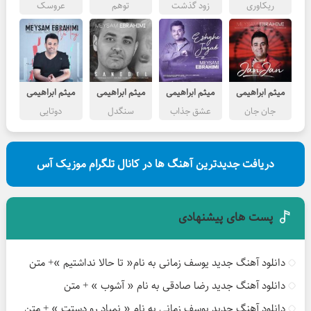
ریکاوری
زود گذشت
توهم
عروسک
میثم ابراهیمی
میثم ابراهیمی
میثم ابراهیمی
میثم ابراهیمی
جان جان
عشق جذاب
سنگدل
دوتایی
دریافت جدیدترین آهنگ ها در کانال تلگرام موزیک آس
پست های پیشنهادی
دانلود آهنگ جدید یوسف زمانی به نام« تا حالا نداشتیم »+ متن
دانلود آهنگ جدید رضا صادقی به نام « آشوب » + متن
دانلود آهنگ جدید یوسف زمانی به نام « نمیاد رو دستت » + متن