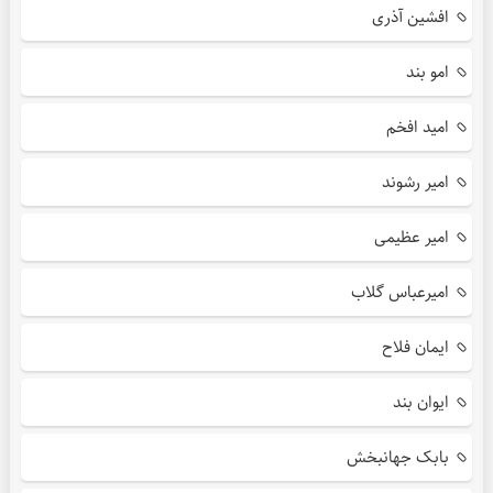
افشین آذری
امو بند
امید افخم
امیر رشوند
امیر عظیمی
امیرعباس گلاب
ایمان فلاح
ایوان بند
بابک جهانبخش