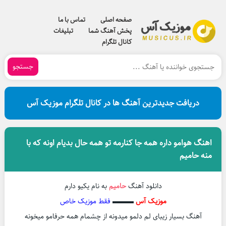
صفحه اصلی
تماس با ما
پخش آهنگ شما
تبلیغات
کانال تلگرام
جستجو
دریافت جدیدترین آهنگ ها در کانال تلگرام موزیک آس
اهنگ هوامو داره همه جا کنارمه تو همه حال بدیام اونه که با
منه حامیم
دانلود آهنگ
حامیم
به نام یکیو دارم
موزیک آس
▬▬▬
فقط موزیک خاص
آهنگ بسیار زیبای لم دلمو میدونه از چشمام همه حرفامو میخونه