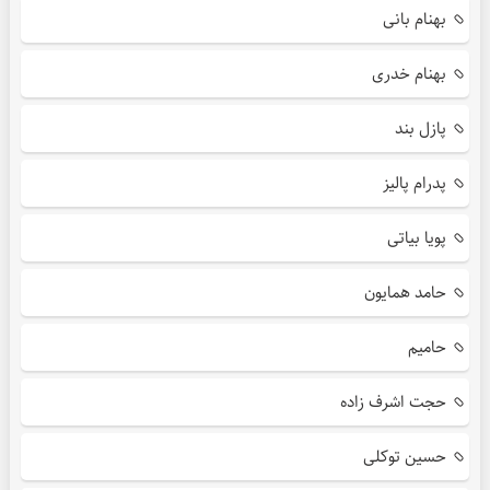
بهنام بانی
بهنام خدری
پازل بند
پدرام پالیز
پویا بیاتی
حامد همایون
حامیم
حجت اشرف زاده
حسین توکلی