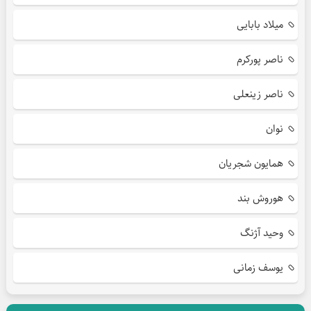
میلاد بابایی
ناصر پورکرم
ناصر زینعلی
نوان
همایون شجریان
هوروش بند
وحید آژنگ
یوسف زمانی