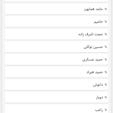
حامد همایون
حامیم
حجت اشرف زاده
حسین توکلی
حمید عسکری
حمید هیراد
دانوش
دویار
راغب