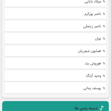
میلاد بابایی
ناصر پورکرم
ناصر زینعلی
نوان
همایون شجریان
هوروش بند
وحید آژنگ
یوسف زمانی
دسته بندی ها