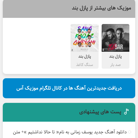
موزیک های بیشتر از
پازل بند
پازل بند
پازل بند
صد بار
سنگ کاغذ
قیچی
دریافت جدیدترین آهنگ ها در کانال تلگرام موزیک آس
پست های پیشنهادی
دانلود آهنگ جدید یوسف زمانی به نام« تا حالا نداشتیم »+ متن