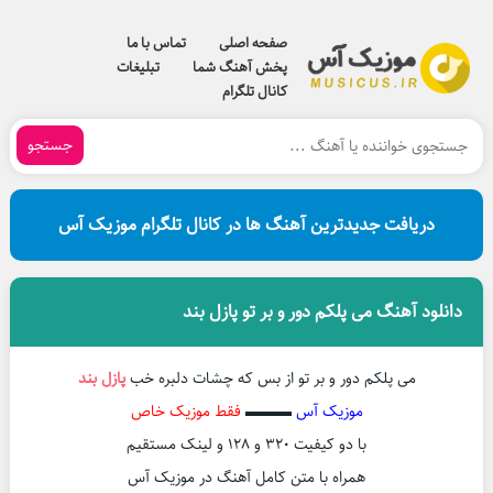
صفحه اصلی
تماس با ما
پخش آهنگ شما
تبلیغات
کانال تلگرام
جستجو
دریافت جدیدترین آهنگ ها در کانال تلگرام موزیک آس
دانلود آهنگ می پلکم دور و بر تو پازل بند
می پلکم دور و بر تو از بس که چشات دلبره خب
پازل بند
موزیک آس
▬▬▬
فقط موزیک خاص
با دو کیفیت ۳۲۰ و ۱۲۸ و لینک مستقیم
همراه با متن کامل آهنگ در موزیک آس