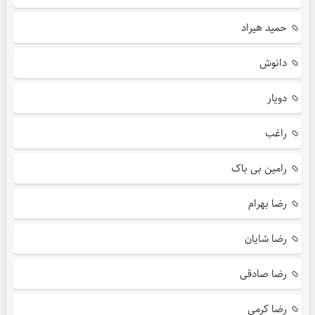
حمید هیراد
دانوش
دویار
راغب
رامین بی باک
رضا بهرام
رضا شایان
رضا صادقی
رضا کرمی