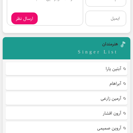
ارسال نظر
هنرمندان
Singer List
آبتین یارا
آبراهام
آرمین زارعی
آرون افشار
آروین صمیمی