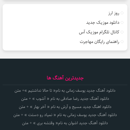
روز ارز
دانلود موزیک جدید
کانال تلگرام موزیک آس
راهنمای رایگان مهاجرت
جدیدترین آهنگ ها
دانلود آهنگ جدید یوسف زمانی به نام« تا حالا نداشتیم »+ متن
دانلود آهنگ جدید رضا صادقی به نام « آشوب » + متن
دانلود اهنگ جدید مسیح و آرش به نام « آخر بهار » + متن
دانلود آهنگ جدید یوسف زمانی به نام « نمیاد رو دستت » + متن
دانلود آهنگ جدید اشوان به نام« وقتشه بری » + متن