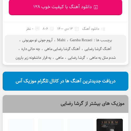
دانلود آهنگ با کیفیت خوب 128
دانلود آهنگ
13 دی 1400
806
0 نظر
برچسب ها :
Garsha Rezaei
،
Mahi
،
آروم جونی تو مهربونی
،
آهنگ گرشا رضایی
،
آهنگ گرشا رضایی ماهی
،
چه حالی داره
،
شدم مثل یه ماهی
،
گرشا رضایی
،
ماهی
،
یه قرار عاشقونه زیر بارون
دریافت جدیدترین آهنگ ها در کانال تلگرام موزیک آس
موزیک های بیشتر از
گرشا رضایی