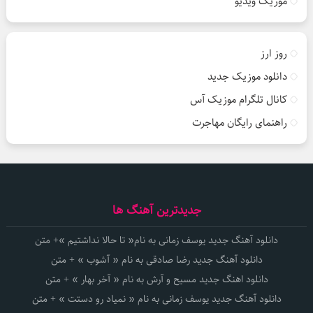
موزیک ویدیو
روز ارز
دانلود موزیک جدید
کانال تلگرام موزیک آس
راهنمای رایگان مهاجرت
جدیدترین آهنگ ها
دانلود آهنگ جدید یوسف زمانی به نام« تا حالا نداشتیم »+ متن
دانلود آهنگ جدید رضا صادقی به نام « آشوب » + متن
دانلود اهنگ جدید مسیح و آرش به نام « آخر بهار » + متن
دانلود آهنگ جدید یوسف زمانی به نام « نمیاد رو دستت » + متن