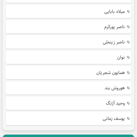
میلاد بابایی
ناصر پورکرم
ناصر زینعلی
نوان
همایون شجریان
هوروش بند
وحید آژنگ
یوسف زمانی