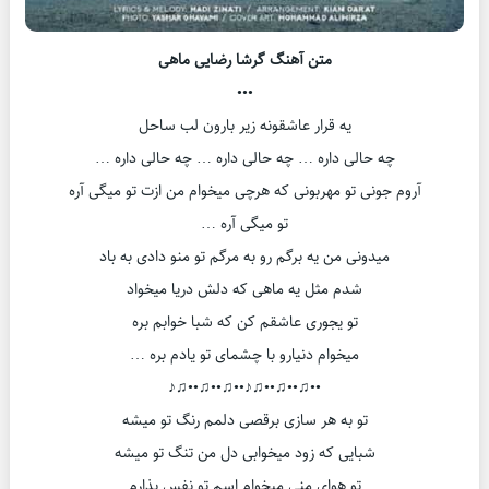
متن آهنگ گرشا رضایی ماهی
•••
یه قرار عاشقونه زیر بارون لب ساحل
چه حالی داره … چه حالی داره … چه حالی داره …
آروم جونی تو مهربونی که هرچی میخوام من ازت تو میگی آره
تو میگی آره …
میدونی من یه برگم رو به مرگم تو منو دادی به باد
شدم مثل یه ماهی که دلش دریا میخواد
تو یجوری عاشقم کن که شبا خوابم بره
میخوام دنیارو با چشمای تو یادم بره …
••♫••♫••♫♪••♫••♫••♫♪
تو به هر سازی برقصی دلمم رنگ تو میشه
شبایی که زود میخوابی دل من تنگ تو میشه
تو هوای منی میخوام اسم تو نفس بذارم