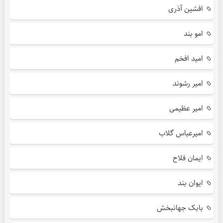
افشین آذری
امو بند
امید افخم
امیر رشوند
امیر عظیمی
امیرعباس گلاب
ایمان فلاح
ایوان بند
بابک جهانبخش