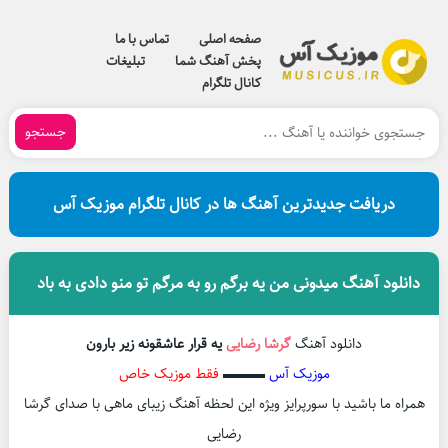
صفحه اصلی
تماس با ما
پخش آهنگ شما
تبلیغات
کانال تلگرام
جستجو
دریافت جدیدترین آهنگ ها در کانال تلگرام موزیک آس
دانلود آهنگ میدونی من یه برگم رو به مرگم تو منو دادی به باد
دانلود آهنگ
گرشا رضایی
یه قرار عاشقونه زیر بارون
موزیک آس
▬▬▬
فقط موزیک خاص
همراه ما باشید با سورپرایز ویژه این لحظه آهنگ زیبای ماهی با صدای گرشا
رضایی