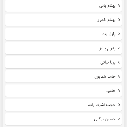
بهنام بانی
بهنام خدری
پازل بند
پدرام پالیز
پویا بیاتی
حامد همایون
حامیم
حجت اشرف زاده
حسین توکلی