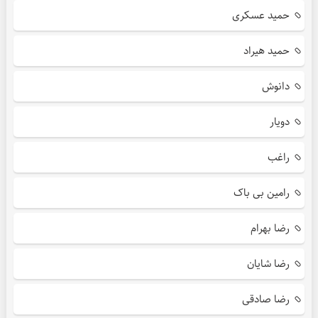
حمید عسکری
حمید هیراد
دانوش
دویار
راغب
رامین بی باک
رضا بهرام
رضا شایان
رضا صادقی