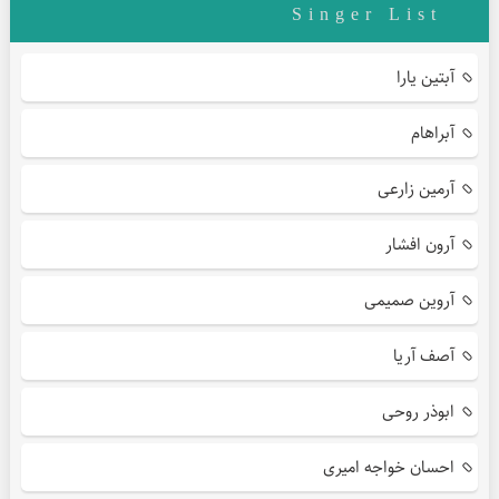
Singer List
آبتین یارا
آبراهام
آرمین زارعی
آرون افشار
آروین صمیمی
آصف آریا
ابوذر روحی
احسان خواجه امیری