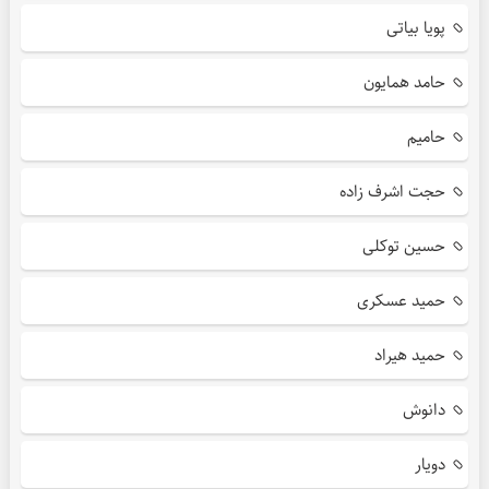
پویا بیاتی
حامد همایون
حامیم
حجت اشرف زاده
حسین توکلی
حمید عسکری
حمید هیراد
دانوش
دویار