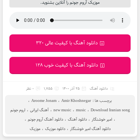
موزیک آروم جونم را آنلاین بشنوید.
دانلود آهنگ با کیفیت عالی 320
دانلود آهنگ با کیفیت خوب 128
دانلود آهنگ
25 آذر 1400
1,755
0 نظر
برچسب ها :
Amir Khoshnegar
،
Aroome Jonam
،
Download Iranian song
،
music
،
new music
،
آهنگ ایرانی
،
اروم جونم
،
امیر خوشنگار
،
دانلود آهنگ
،
دانلود آهنگ آروم جونم
،
دانلود آهنگ امیر خوشنگار
،
دانلود موزیک
،
موزیک