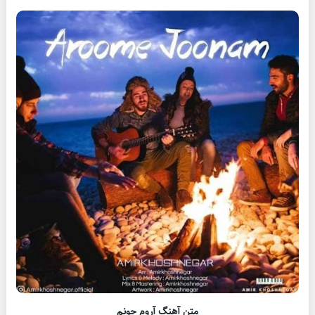
متن آهنگ آروم جونم