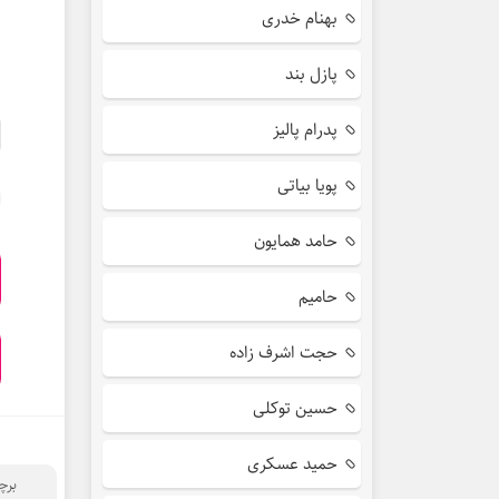
بهنام خدری
پازل بند
پدرام پالیز
پویا بیاتی
حامد همایون
حامیم
حجت اشرف زاده
حسین توکلی
حمید عسکری
برچ