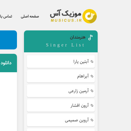
صفحه اصلی
تماس با 
هنرمندان
Singer List
آبتین یارا
دانلود 
آبراهام
آرمین زارعی
آرون افشار
آروین صمیمی