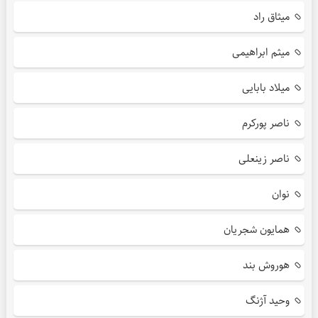
میثاق راد
میثم ابراهیمی
میلاد بابایی
ناصر پورکرم
ناصر زینعلی
نوان
همایون شجریان
هوروش بند
وحید آژنگ