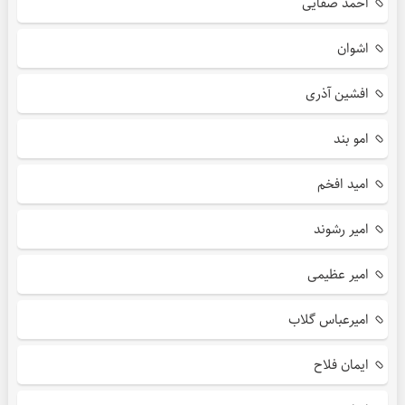
احمد صفایی
اشوان
افشین آذری
امو بند
امید افخم
امیر رشوند
امیر عظیمی
امیرعباس گلاب
ایمان فلاح