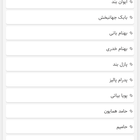
ایوان بند
بابک جهانبخش
بهنام بانی
بهنام خدری
پازل بند
پدرام پالیز
پویا بیاتی
حامد همایون
حامیم