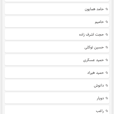
حامد همایون
حامیم
حجت اشرف زاده
حسین توکلی
حمید عسکری
حمید هیراد
دانوش
دویار
راغب