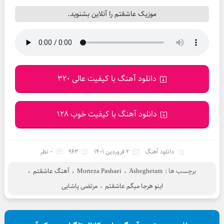
موزیک عاشقتم را آنلاین بشنوید.
دانلود آهنگ با کیفیت عالی 320
دانلود آهنگ با کیفیت خوب 128
دانلود آهنگ
2 فروردین 1401
963
0 نظر
برچسب ها :
Asheghetam
،
Morteza Pashaei
،
آهنگ عاشقتم
،
اینو هرجا میگم عاشقتم
،
مرتضی پاشایی