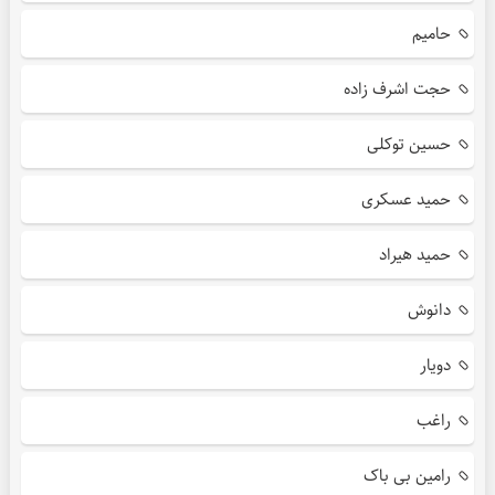
حامیم
حجت اشرف زاده
حسین توکلی
حمید عسکری
حمید هیراد
دانوش
دویار
راغب
رامین بی باک