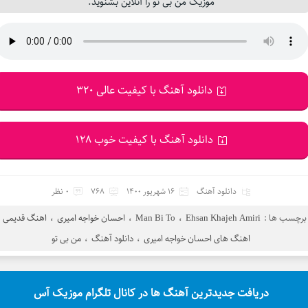
موزیک من بی تو را آنلاین بشنوید.
دانلود آهنگ با کیفیت عالی 320
دانلود آهنگ با کیفیت خوب 128
دانلود آهنگ
16 شهریور 1400
768
0 نظر
برچسب ها :
Ehsan Khajeh Amiri
،
Man Bi To
،
احسان خواجه امیری
،
اهنگ قدیمی
اهنگ های احسان خواجه امیری
،
دانلود آهنگ
،
من بی تو
دریافت جدیدترین آهنگ ها در کانال تلگرام موزیک آس