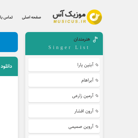
صفحه اصلی
تماس با 
هنرمندان
Singer List
آبتین یارا
دانلود
آبراهام
آرمین زارعی
آرون افشار
آروین صمیمی