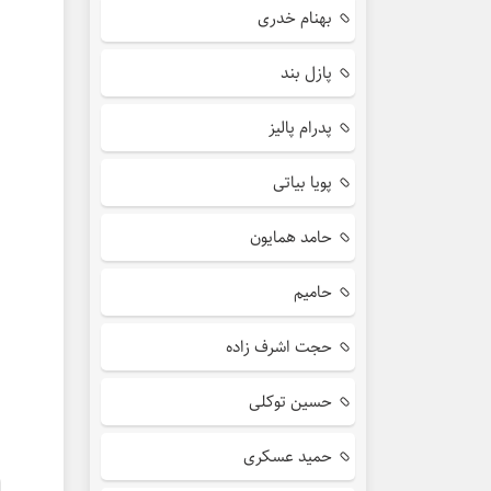
بهنام خدری
پازل بند
پدرام پالیز
پویا بیاتی
حامد همایون
حامیم
حجت اشرف زاده
حسین توکلی
حمید عسکری