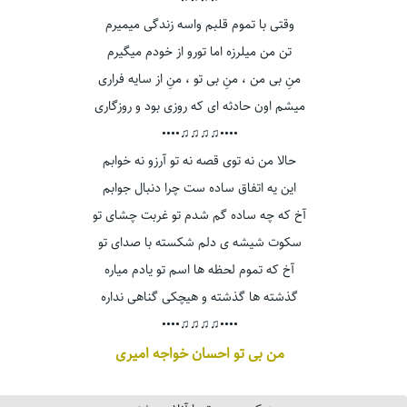
وقتی با تموم قلبم واسه زندگی میمیرم
تن من میلرزه اما تورو از خودم میگیرم
منِ بی من ، منِ بی تو ، منِ از سایه فراری
میشم اون حادثه ای که روزی بود و روزگاری
••••♫♫♫♫••••
حالا من نه توی قصه نه تو آرزو نه خوابم
این یه اتفاق ساده ست چرا دنبال جوابم
آخ که چه ساده گم شدم تو غربت چشای تو
سکوت شیشه ی دلم شکسته با صدای تو
آخ که تموم لحظه ها اسم تو یادم میاره
گذشته ها گذشته و هیچکی گناهی نداره
••••♫♫♫♫••••
من بی تو احسان خواجه امیری