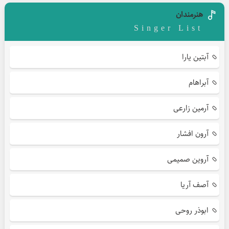
هنرمندان
Singer List
آبتین یارا
آبراهام
آرمین زارعی
آرون افشار
آروین صمیمی
آصف آریا
ابوذر روحی