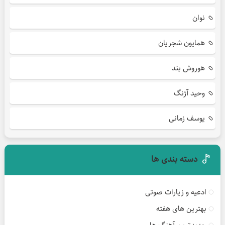
نوان
همایون شجریان
هوروش بند
وحید آژنگ
یوسف زمانی
دسته بندی ها
ادعیه و زیارات صوتی
بهترین های هفته