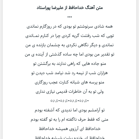
متن آهنگ خداحافظ از علیرضا پوراستاد
•••
همه شادی سرنوشتم تو بودی که در روزگارم نماندی
تویی که شب رفتنت گریه کردی چرا در کنارم نمـــاندی
نماندی و دیگر نگاهی نکردی به چشمان بازنده ی من
تو تقدیر من بودی اما چه ساده گذشتی از آینده ی من
منو جاده هایی که راهی ندارند به برگشتن تو
هزاران شب از نیمه رد شد نیامد شب دیدن تو
منو پرسه های شبانه کنارت عجب روزگاری
ولی تو به آن خاطرات قدیمی نیازی نداری
•♫♪○•♫♪○•♫♪○•♫♪○
تو آرامشم بودی اما ندیدی که آشفته بودم
منی که فقط حرف ناگفته ام را به تو گفته بودم
خداحافظ ای آرزوی همیشه خداحافظ
خداحافظ ای خنده پشت شیشه خداحافظ