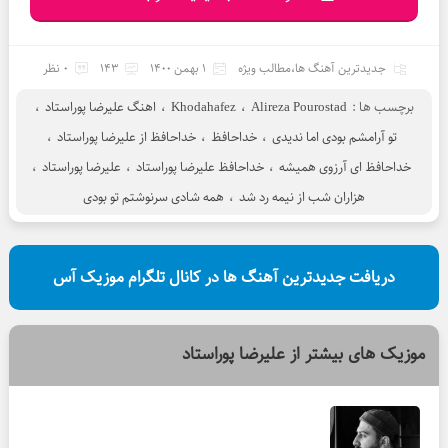
جدیدترین آهنگ ها
،
مطالب ویژه
1 بهمن 1400
143
0 نظر
برچسب ها :
Alireza Pourostad
،
Khodahafez
،
اهنگ علیرضا پوراستاد
،
تو آرامشم بودی اما ندیدی
،
خداحافظ
،
خداحافظ از علیرضا پوراستاد
،
خداحافظ ای آرزوی همیشه
،
خداحافظ علیرضا پوراستاد
،
علیرضا پوراستاد
،
هزاران شب از نیمه رد شد
،
همه شادی سرنوشتم تو بودی
دریافت جدیدترین آهنگ ها در کانال تلگرام موزیک آس
موزیک های بیشتر از
علیرضا پوراستاد