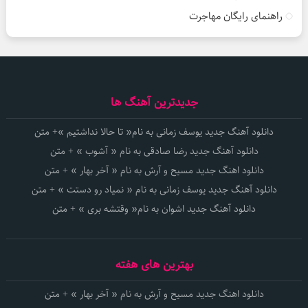
راهنمای رایگان مهاجرت
جدیدترین آهنگ ها
دانلود آهنگ جدید یوسف زمانی به نام« تا حالا نداشتیم »+ متن
دانلود آهنگ جدید رضا صادقی به نام « آشوب » + متن
دانلود اهنگ جدید مسیح و آرش به نام « آخر بهار » + متن
دانلود آهنگ جدید یوسف زمانی به نام « نمیاد رو دستت » + متن
دانلود آهنگ جدید اشوان به نام« وقتشه بری » + متن
بهترین های هفته
دانلود اهنگ جدید مسیح و آرش به نام « آخر بهار » + متن