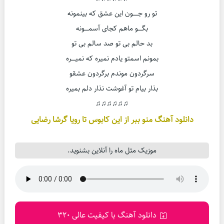
تو رو جـــــون این عشق که بینمونه
بگــــو ماهم کجای آسمــــونه
بد حالم بی تو صد سالم بی تو
بمونم اسمتو یادم نمیره که نمیــــره
سرگردون موندم برگردون عشقو
بذار بیام تو آغوشت نذار دلم بمیره
♫♫♫♫♫♫
دانلود آهنگ منو ببر از این کابوس تا رویا گرشا رضایی
موزیک مثل ماه را آنلاین بشنوید.
دانلود آهنگ با کیفیت عالی 320