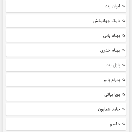
ایوان بند
بابک جهانبخش
بهنام بانی
بهنام خدری
پازل بند
پدرام پالیز
پویا بیاتی
حامد همایون
حامیم