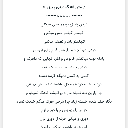
♫ متن آهنگ دیدی پاییزو ♫
•••••••♫♫♫♫♫•••••••
دیدی پاییزو بونمو حس میکنی
خیسی گونمو حس میکنی
تنهاییتو باهام نصف میکنی
دیدی دوتا چشم بارونمو قدم زنای آروممو
یادته بهت میگفتم خانومم و الان کجایی که داغونم و
دیدی چقدر سرده دست همه
کسی به کسی نمیگه گرمه دمت
درد ما شده درد همه دل عاشقا شده انبار غم هی
چرا بارون بند نمیاد من دلم آتیشه فندک نمیخوام
نگاه چقد شدم خسته زیاد چرا هرچی جوک میگم خندت نمیاد
دیدی پاییزو پس چرا دوری ازم
دوری و میگی حرف از دوری نزن
این همه عاشقم تو کوری اصلا