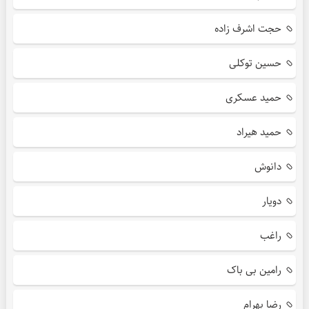
حجت اشرف زاده
حسین توکلی
حمید عسکری
حمید هیراد
دانوش
دویار
راغب
رامین بی باک
رضا بهرام