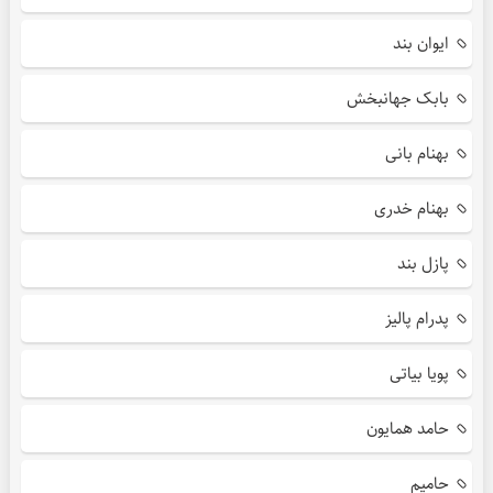
ایوان بند
بابک جهانبخش
بهنام بانی
بهنام خدری
پازل بند
پدرام پالیز
پویا بیاتی
حامد همایون
حامیم