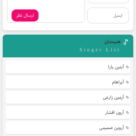
ارسال نظر
هنرمندان
Singer List
آبتین یارا
آبراهام
آرمین زارعی
آرون افشار
آروین صمیمی