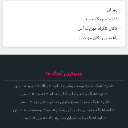
روز ارز
دانلود موزیک جدید
کانال تلگرام موزیک آس
راهنمای رایگان مهاجرت
جدیدترین آهنگ ها
دانلود آهنگ جدید یوسف زمانی به نام« تا حالا نداشتیم »+ متن
دانلود آهنگ جدید رضا صادقی به نام « آشوب » + متن
دانلود اهنگ جدید مسیح و آرش به نام « آخر بهار » + متن
دانلود آهنگ جدید یوسف زمانی به نام « نمیاد رو دستت » + متن
دانلود آهنگ جدید اشوان به نام« وقتشه بری » + متن