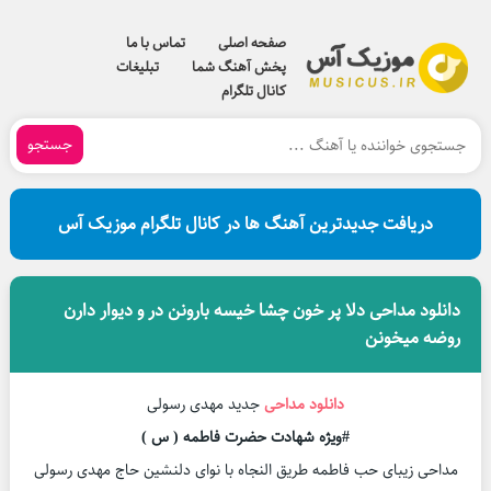
صفحه اصلی
تماس با ما
پخش آهنگ شما
تبلیغات
کانال تلگرام
جستجو
دریافت جدیدترین آهنگ ها در کانال تلگرام موزیک آس
دانلود مداحی دلا پر خون چشا خیسه بارونن در و دیوار دارن
روضه میخونن
دانلود مداحی
جدید مهدی رسولی
#ویژه شهادت حضرت فاطمه ( س )
مداحی زیبای حب فاطمه طریق النجاه با نوای دلنشین حاج مهدی رسولی