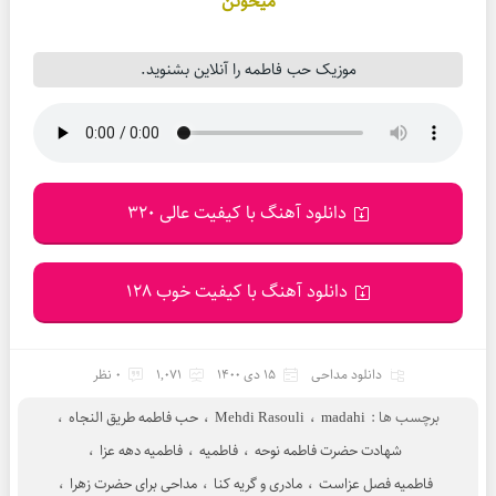
میخونن
موزیک حب فاطمه را آنلاین بشنوید.
دانلود آهنگ با کیفیت عالی 320
دانلود آهنگ با کیفیت خوب 128
دانلود مداحی
15 دی 1400
1,071
0 نظر
برچسب ها :
madahi
،
Mehdi Rasouli
،
حب فاطمه طریق النجاه
،
شهادت حضرت فاطمه نوحه
،
فاطمیه
،
فاطمیه دهه عزا
،
فاطمیه فصل عزاست
،
مادری و گریه کنا
،
مداحی برای حضرت زهرا
،