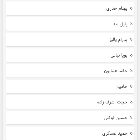
بهنام خدری
پازل بند
پدرام پالیز
پویا بیاتی
حامد همایون
حامیم
حجت اشرف زاده
حسین توکلی
حمید عسکری