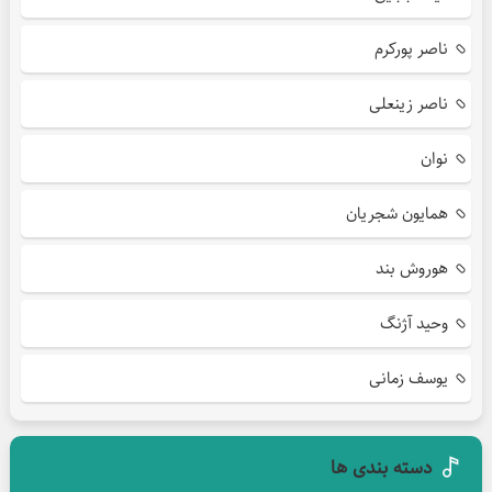
ناصر پورکرم
ناصر زینعلی
نوان
همایون شجریان
هوروش بند
وحید آژنگ
یوسف زمانی
دسته بندی ها