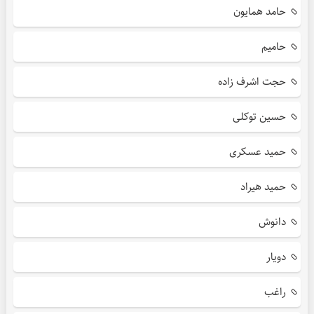
حامد همایون
حامیم
حجت اشرف زاده
حسین توکلی
حمید عسکری
حمید هیراد
دانوش
دویار
راغب