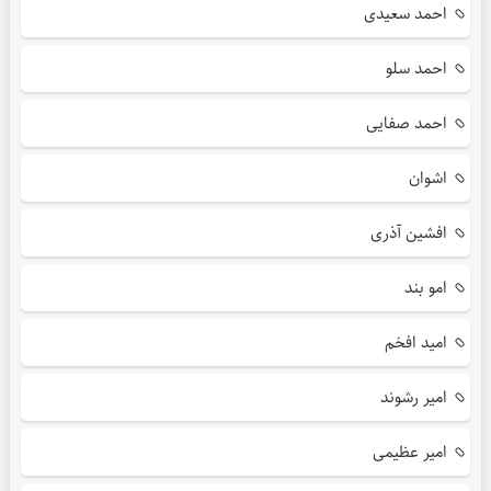
احمد سعیدی
احمد سلو
احمد صفایی
اشوان
افشین آذری
امو بند
امید افخم
امیر رشوند
امیر عظیمی