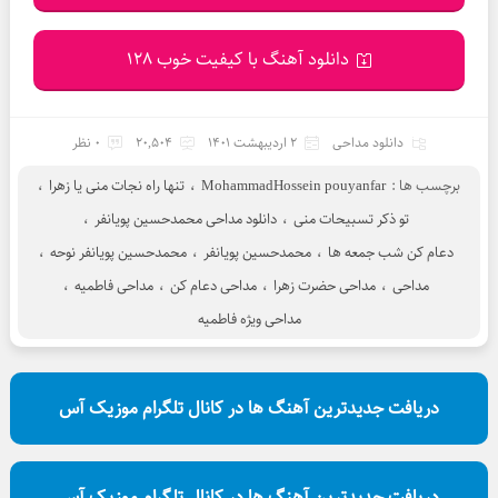
دانلود آهنگ با کیفیت خوب 128
دانلود مداحی
2 اردیبهشت 1401
20,504
0 نظر
برچسب ها :
MohammadHossein pouyanfar
،
تنها راه نجات منی یا زهرا
،
تو ذکر تسبیحات منی
،
دانلود مداحی محمدحسین پویانفر
،
دعام کن شب جمعه ها
،
محمدحسین پویانفر
،
محمدحسین پویانفر نوحه
،
مداحی
،
مداحی حضرت زهرا
،
مداحی دعام کن
،
مداحی فاطمیه
،
مداحی ویژه فاطمیه
دریافت جدیدترین آهنگ ها در کانال تلگرام موزیک آس
دریافت جدیدترین آهنگ ها در کانال تلگرام موزیک آس