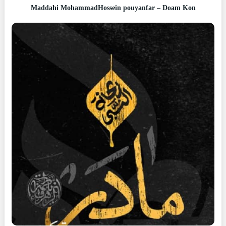
Maddahi MohammadHossein pouyanfar – Doam Kon