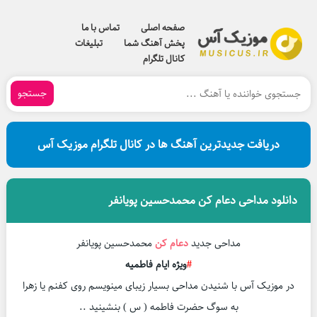
صفحه اصلی
تماس با ما
پخش آهنگ شما
تبلیغات
کانال تلگرام
جستجو
دریافت جدیدترین آهنگ ها در کانال تلگرام موزیک آس
دانلود مداحی دعام کن محمدحسین پویانفر
مداحی جدید
دعام کن
محمدحسین پویانفر
#
ویژه ایام فاطمیه
در موزیک آس با شنیدن مداحی بسیار زیبای مینویسم روی کفنم یا زهرا
به سوگ حضرت فاطمه ( س ) بنشینید ..