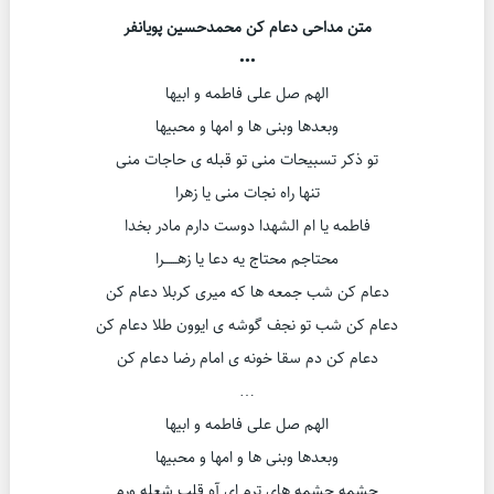
متن مداحی دعام کن محمدحسین پویانفر
•••
الهم صل علی فاطمه و ابیها
وبعدها وبنی ها و امها و محبیها
تو ذکر تسبیحات منی تو قبله ی حاجات منی
تنها راه نجات منی یا زهرا
فاطمه یا ام الشهدا دوست دارم مادر بخدا
محتاجم محتاج یه دعا یا زهــــــرا
دعام کن شب جمعه ها که میری کربلا دعام کن
دعام کن شب تو نجف گوشه ی ایوون طلا دعام کن
دعام کن دم سقا خونه ی امام رضا دعام کن
…
الهم صل علی فاطمه و ابیها
وبعدها وبنی ها و امها و محبیها
چشمه چشمه های ترم ای آه قلب شعله ورم