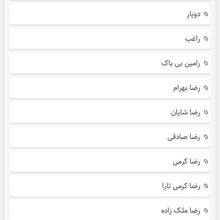
دویار
راغب
رامین بی باک
رضا بهرام
رضا شایان
رضا صادقی
رضا کرمی
رضا کرمی تارا
رضا ملک زاده