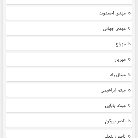
مهدی احمدوند
مهدی جهانی
مهراج
مهریار
میثاق راد
میثم ابراهیمی
میلاد بابایی
ناصر پورکرم
ناصر زینعلی