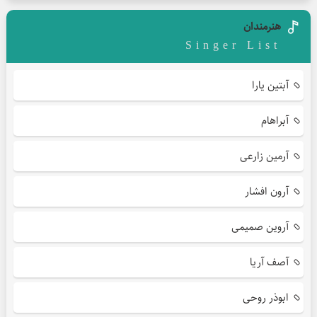
هنرمندان
Singer List
آبتین یارا
آبراهام
آرمین زارعی
آرون افشار
آروین صمیمی
آصف آریا
ابوذر روحی