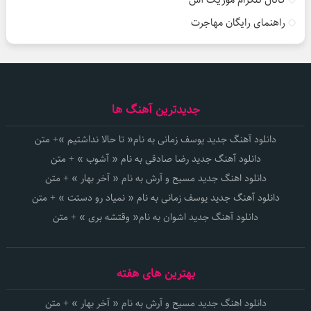
راهنمای رایگان مهاجرت
جدیدترین آهنگ ها
دانلود آهنگ جدید یوسف زمانی به نام« تا حالا نداشتیم »+ متن
دانلود آهنگ جدید رضا صادقی به نام « آشوب » + متن
دانلود اهنگ جدید مسیح و آرش به نام « آخر بهار » + متن
دانلود آهنگ جدید یوسف زمانی به نام « نمیاد رو دستت » + متن
دانلود آهنگ جدید اشوان به نام« وقتشه بری » + متن
بهترین های هفته
دانلود اهنگ جدید مسیح و آرش به نام « آخر بهار » + متن