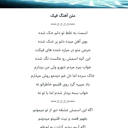
متن آهنگ فیک
••••♫♫♫♫••••
اسمت به غلط تو دلم حک شده
بوی آهن میده دلم پر شک شده
حرص منو در میاره خنده های فیکت
این کیه اسمش رو عکست تگ شده
خواب ببره مردم شهرو ولی من بیدارم
خاک سرده اما دل غم دیدمو روش میذارم
باد میبره گرد روی قلبمو خاطراتو نه
خواب بسه بیدار شدم اما با تو نه
••••♫♫♫♫••••
اگه این اسمش عشقه دور از تو میمونم
بفهم قصد و نیت قلبیتو میدونم
اگه آروم بودم کنارت یه لحظه