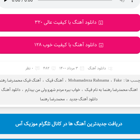
دانلود آهنگ با کیفیت عالی 320
دانلود آهنگ با کیفیت خوب 128
دانلود آهنگ
3 مرداد 1400
482
0 نظر
چسب ها :
Fake
،
Mohamadreza Rahnama
،
آهنگ فیک
،
آهنگ فیک محمدرضا رهنم
اهنگ محمدرضا رهنما به نام فیک
،
خواب ببره مردم شهرو ولی من بیدارم
،
دانلود آهنگ
دانلود آهنگ جدید
،
محمدرضا رهنما
دریافت جدیدترین آهنگ ها در کانال تلگرام موزیک آس