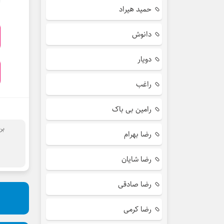
حمید هیراد
دانوش
دویار
راغب
رامین بی باک
بر
رضا بهرام
رضا شایان
رضا صادقی
رضا کرمی