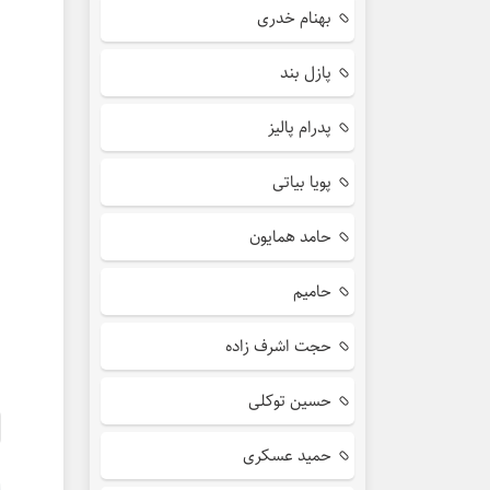
بهنام خدری
پازل بند
پدرام پالیز
پویا بیاتی
حامد همایون
حامیم
حجت اشرف زاده
حسین توکلی
حمید عسکری