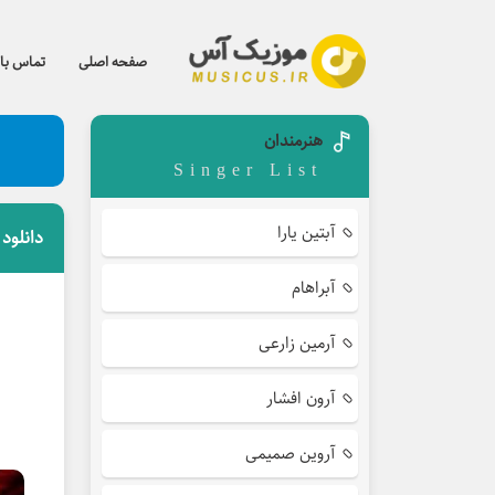
صفحه اصلی
تماس با 
هنرمندان
Singer List
آبتین یارا
دانلود
آبراهام
آرمین زارعی
آرون افشار
آروین صمیمی