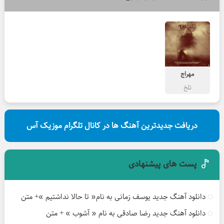
مهراج
تلخ
دریافت جدیدترین آهنگ ها در کانال تلگرام موزیک آس
پست های پیشنهادی
دانلود آهنگ جدید یوسف زمانی به نام« تا حالا نداشتیم »+ متن
دانلود آهنگ جدید رضا صادقی به نام « آشوب » + متن