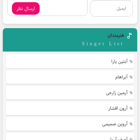
ارسال نظر
هنرمندان
Singer List
آبتین یارا
آبراهام
آرمین زارعی
آرون افشار
آروین صمیمی
آصف آریا