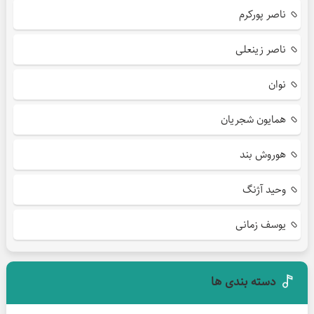
ناصر پورکرم
ناصر زینعلی
نوان
همایون شجریان
هوروش بند
وحید آژنگ
یوسف زمانی
دسته بندی ها