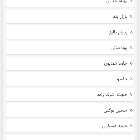
بهنام خدری
پازل بند
پدرام پالیز
پویا بیاتی
حامد همایون
حامیم
حجت اشرف زاده
حسین توکلی
حمید عسکری