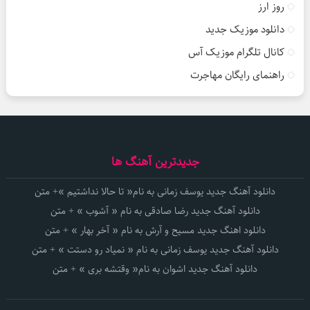
روز ارز
دانلود موزیک جدید
کانال تلگرام موزیک آس
راهنمای رایگان مهاجرت
جدیدترین آهنگ ها
دانلود آهنگ جدید یوسف زمانی به نام« تا حالا نداشتیم »+ متن
دانلود آهنگ جدید رضا صادقی به نام « آشوب » + متن
دانلود اهنگ جدید مسیح و آرش به نام « آخر بهار » + متن
دانلود آهنگ جدید یوسف زمانی به نام « نمیاد رو دستت » + متن
دانلود آهنگ جدید اشوان به نام« وقتشه بری » + متن