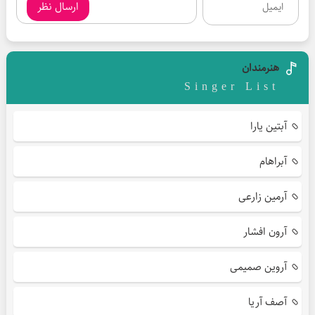
ارسال نظر
هنرمندان
Singer List
آبتین یارا
آبراهام
آرمین زارعی
آرون افشار
آروین صمیمی
آصف آریا