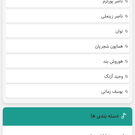
ناصر پورکرم
ناصر زینعلی
نوان
همایون شجریان
هوروش بند
وحید آژنگ
یوسف زمانی
دسته بندی ها