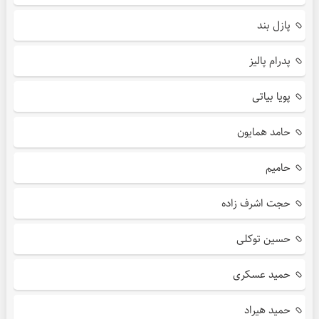
پازل بند
پدرام پالیز
پویا بیاتی
حامد همایون
حامیم
حجت اشرف زاده
حسین توکلی
حمید عسکری
حمید هیراد