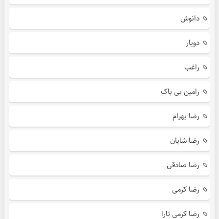
دانوش
دویار
راغب
رامین بی باک
رضا بهرام
رضا شایان
رضا صادقی
رضا کرمی
رضا کرمی تارا