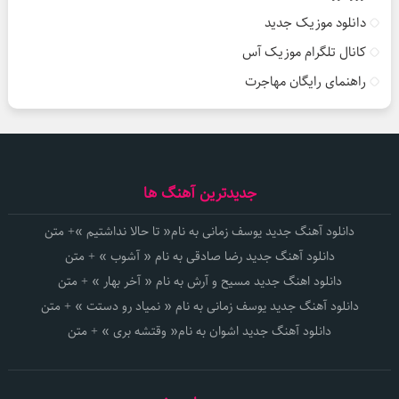
دانلود موزیک جدید
کانال تلگرام موزیک آس
راهنمای رایگان مهاجرت
جدیدترین آهنگ ها
دانلود آهنگ جدید یوسف زمانی به نام« تا حالا نداشتیم »+ متن
دانلود آهنگ جدید رضا صادقی به نام « آشوب » + متن
دانلود اهنگ جدید مسیح و آرش به نام « آخر بهار » + متن
دانلود آهنگ جدید یوسف زمانی به نام « نمیاد رو دستت » + متن
دانلود آهنگ جدید اشوان به نام« وقتشه بری » + متن