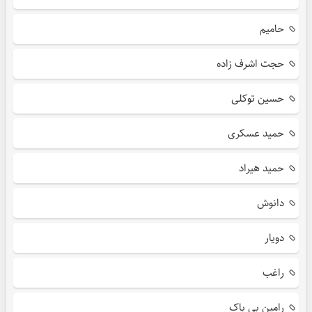
حامیم
حجت اشرف زاده
حسین توکلی
حمید عسکری
حمید هیراد
دانوش
دویار
راغب
رامین بی باک