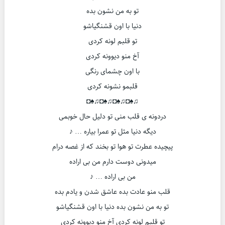
تو به من نشون بده
دنیا با اون قشنگیاشو
تو قلبم لونه کردی
آخ منو دیوونه کردی
با اون چشمای رنگی
قلبمو نشونه کردی
♫♠◘♫♠◘♫♠◘♫♠◘
دردونه ی قلب منی تو دلیل حال خوبمی
دیگه دنیا مثل تو عمرا بیاره … ♪
پیچیده عطرت تو هوا تو بخند که از غصه درام
میدونی دوست دارم من بی اراده
من بی اراده … ♪
قلب منو عادت بده عاشق شدن و یادم بده
تو به من نشون بده دنیا با اون قشنگیاشو
تو قلبم لونه کردی آخ منو دیوونه کردی