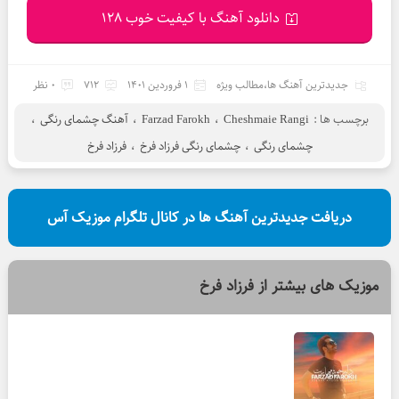
دانلود آهنگ با کیفیت خوب 128
جدیدترین آهنگ ها
،
مطالب ویژه
1 فروردین 1401
712
0 نظر
برچسب ها :
Cheshmaie Rangi
،
Farzad Farokh
،
آهنگ چشمای رنگی
،
چشمای رنگی
،
چشمای رنگی فرزاد فرخ
،
فرزاد فرخ
دریافت جدیدترین آهنگ ها در کانال تلگرام موزیک آس
موزیک های بیشتر از
فرزاد فرخ