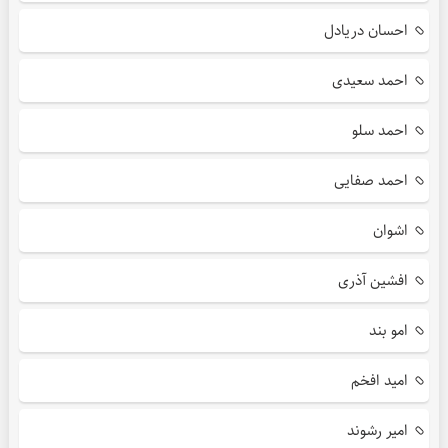
احسان دریادل
احمد سعیدی
احمد سلو
احمد صفایی
اشوان
افشین آذری
امو بند
امید افخم
امیر رشوند