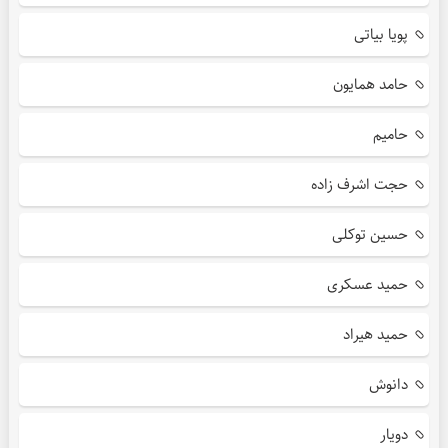
پویا بیاتی
حامد همایون
حامیم
حجت اشرف زاده
حسین توکلی
حمید عسکری
حمید هیراد
دانوش
دویار