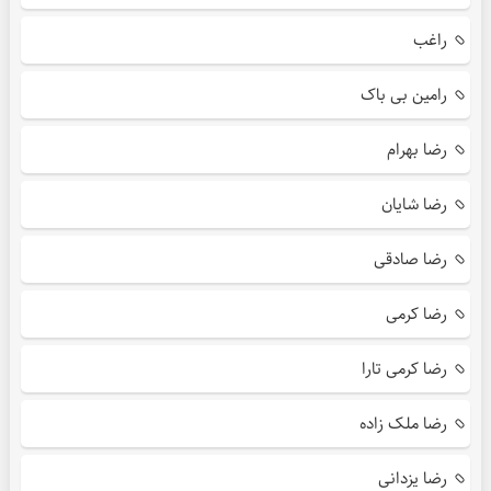
راغب
رامین بی باک
رضا بهرام
رضا شایان
رضا صادقی
رضا کرمی
رضا کرمی تارا
رضا ملک زاده
رضا یزدانی