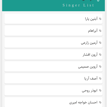
Singer List
آبتین یارا
آبراهام
آرمین زارعی
آرون افشار
آروین صمیمی
آصف آریا
ابوذر روحی
احسان خواجه امیری