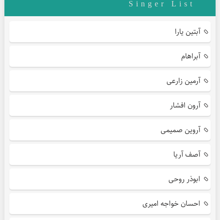
Singer List
آبتین یارا
آبراهام
آرمین زارعی
آرون افشار
آروین صمیمی
آصف آریا
ابوذر روحی
احسان خواجه امیری