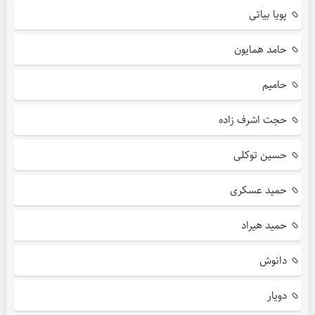
پویا بیاتی
حامد همایون
حامیم
حجت اشرف زاده
حسین توکلی
حمید عسکری
حمید هیراد
دانوش
دویار