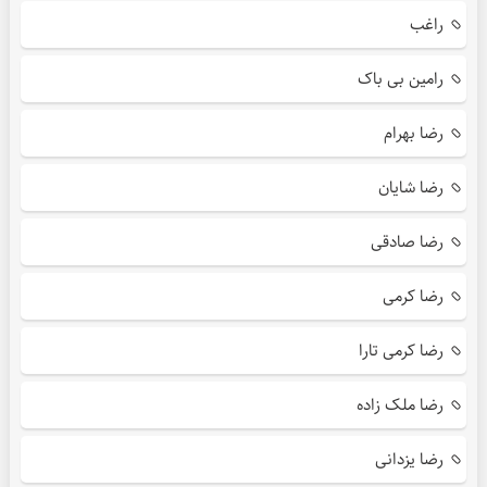
راغب
رامین بی باک
رضا بهرام
رضا شایان
رضا صادقی
رضا کرمی
رضا کرمی تارا
رضا ملک زاده
رضا یزدانی