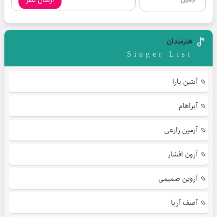
هنرمندان
Singer List
آبتین یارا
آبراهام
آرمین زارعی
آرون افشار
آروین صمیمی
آصف آریا