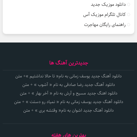
دانلود موزیک جدید
کانال تلگرام موزیک آس
راهنمای رایگان مهاجرت
جدیدترین آهنگ ها
دانلود آهنگ جدید یوسف زمانی به نام« تا حالا نداشتیم »+ متن
دانلود آهنگ جدید رضا صادقی به نام « آشوب » + متن
دانلود اهنگ جدید مسیح و آرش به نام « آخر بهار » + متن
دانلود آهنگ جدید یوسف زمانی به نام « نمیاد رو دستت » + متن
دانلود آهنگ جدید اشوان به نام« وقتشه بری » + متن
بهترین های هفته