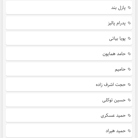
پازل بند
پدرام پالیز
پویا بیاتی
حامد همایون
حامیم
حجت اشرف زاده
حسین توکلی
حمید عسکری
حمید هیراد