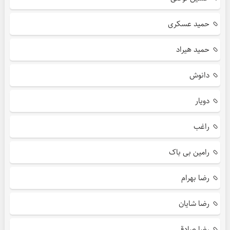
حمید عسکری
حمید هیراد
دانوش
دویار
راغب
رامین بی باک
رضا بهرام
رضا شایان
رضا صادقی