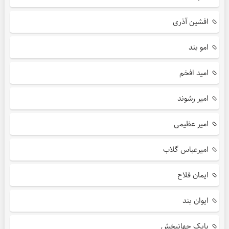
افشین آذری
امو بند
امید افخم
امیر رشوند
امیر عظیمی
امیرعباس گلاب
ایمان فلاح
ایوان بند
بابک جهانبخش