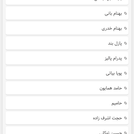
بهنام بانی
بهنام خدری
پازل بند
پدرام پالیز
پویا بیاتی
حامد همایون
حامیم
حجت اشرف زاده
حسین توکلی