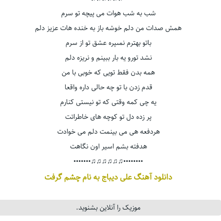
شب به شب هوات مى پيچه تو سرم
همش صدات من دلم خوشه باز به خنده هات عزيز دلم
باتو بهترم نمىپره عشق تو از سرم
نشد تورو يه بار ببينم و نريزه دلم
همه بدن فقط تويى كه خوبى با من
قدم زدن با تو چه حالى داره واقعا
يه چى كمه وقتى كه تو نيستى كنارم
پر زده دل تو كوچه هاى خاطراتت
هردفعه هى مى بينمت دلم مى خوادت
هدفته بشم اسير اون نگاهت
••••••••♫♫♫♫♫♫•••••••
دانلود آهنگ علی دیباج به نام چشم گرفت
موزیک را آنلاین بشنوید.