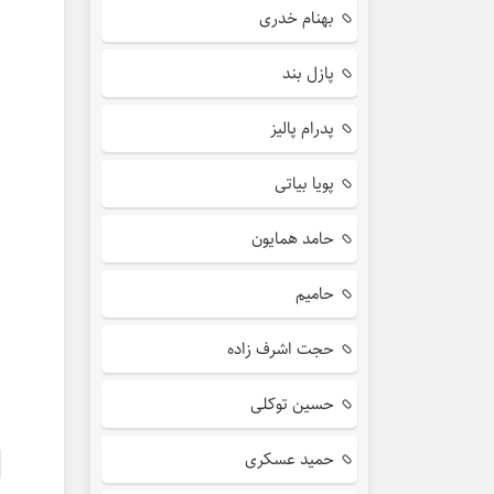
بهنام خدری
پازل بند
پدرام پالیز
پویا بیاتی
حامد همایون
حامیم
حجت اشرف زاده
حسین توکلی
حمید عسکری