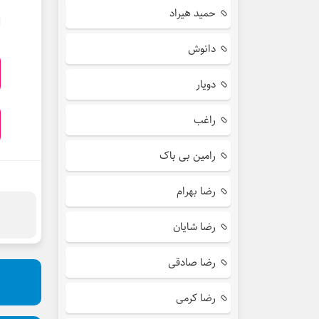
حمید هیراد
دانوش
دویار
راغب
رامین بی باک
رضا بهرام
رضا شایان
رضا صادقی
رضا کرمی