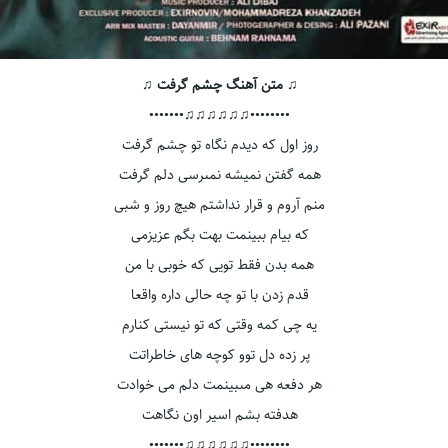
♫ متن آهنگ چشم گرفت ♫
••••••••♫♫♫♫♫♫•••••••
روز اول كه ديدم نگاه تو چشم گرفت
همه گفتن نمیشه نمىرسى دلم گرفت
منم آروم و قرار نداشتم هيچ روز و شبى
كه بيام ببينمت بهت بگم عزيزمى
همه بدن فقط تويى كه خوبى با من
قدم زدن با تو چه حالى داره واقعا
يه چى كمه وقتى كه تو نيستى كنارم
پر زده دل توو كوچه هاى خاطراتت
هر دفعه هى مىبينمت دلم مى خوادت
هدفته بشم اسير اون نگاهت
••••••••♫♫♫♫♫♫•••••••