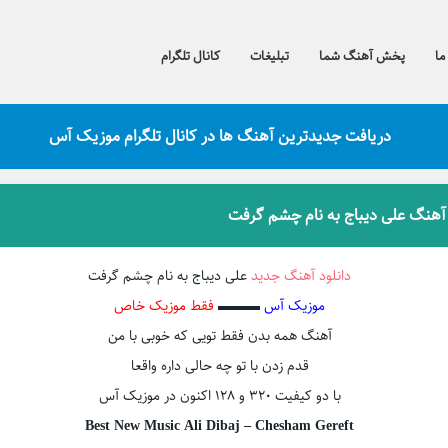
ما
پخش آهنگ شما
تبلیغات
کانال تلگرام
دریافت جدیدترین آهنگ ها در کانال تلگرام موزیک آس
 آهنگ علی دیباج به نام چشم گرفت
دانلود آهنگ جدید
علی دیباج به نام چشم گرفت
موزیک آس
▬▬▬
فقط موزیک خاص
آهنگ همه بدن فقط تويى كه خوبى با من
قدم زدن با تو چه حالى داره واقعا
با دو کیفیت ۳۲۰ و ۱۲۸ اکنون در موزیک آس
Best New Music Ali Dibaj – Chesham Gereft