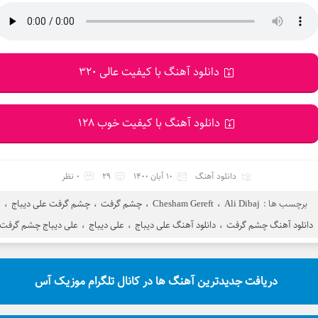
دانلود آهنگ با کیفیت عالی 320
دانلود آهنگ با کیفیت خوب 128
دانلود آهنگ
10 آبان 1400
29
0 نظر
برچسب ها :
Ali Dibaj
،
Chesham Gereft
،
چشم گرفت
،
چشم گرفت علی دیباج
،
دانلود آهنگ چشم گرفت
،
دانلود آهنگ علی دیباج
،
علی دیباج
،
علی دیباج چشم گرفت
دریافت جدیدترین آهنگ ها در کانال تلگرام موزیک آس