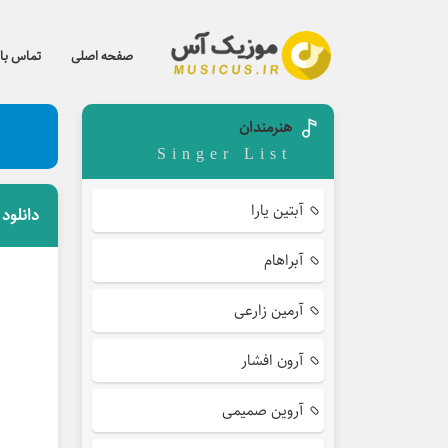
صفحه اصلی
تماس با 
هنرمندان
Singer List
آبتین یارا
دانلود
آبراهام
آرمین زارعی
آرون افشار
آروین صمیمی