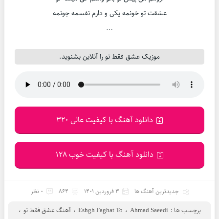
عشقت تو خونمه یکی و دارم نفسمه جونمه
…
موزیک عشق فقط تو را آنلاین بشنوید.
دانلود آهنگ با کیفیت عالی 320
دانلود آهنگ با کیفیت خوب 128
جدیدترین آهنگ ها
3 فروردین 1401
864
0 نظر
برچسب ها :
Ahmad Saeedi
،
Eshgh Faghat To
،
آهنگ عشق فقط تو
،