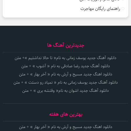
راهنمای رایگان مهاجرت
جدیدترین آهنگ ها
دانلود آهنگ جدید یوسف زمانی به نام« تا حالا نداشتیم »+ متن
دانلود آهنگ جدید رضا صادقی به نام « آشوب » + متن
دانلود اهنگ جدید مسیح و آرش به نام « آخر بهار » + متن
دانلود آهنگ جدید یوسف زمانی به نام « نمیاد رو دستت » + متن
دانلود آهنگ جدید اشوان به نام« وقتشه بری » + متن
بهترین های هفته
دانلود اهنگ جدید مسیح و آرش به نام « آخر بهار » + متن