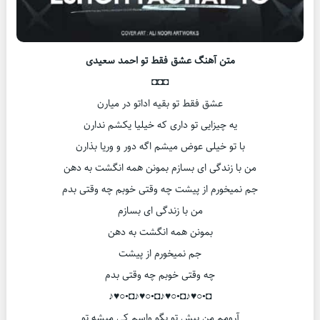
متن آهنگ عشق فقط تو احمد سعیدی
◘◘◘
عشق فقط تو بقیه اداتو در میارن
یه چیزایی تو داری که خیلیا یکشم ندارن
با تو خیلی عوض میشم اگه دور و وریا بذارن
من با زندگی ای بسازم بمونن همه انگشت به دهن
جم نمیخورم از پیشت چه وقتی خوبم چه وقتی بدم
من با زندگی ای بسازم
بمونن همه انگشت به دهن
جم نمیخورم از پیشت
چه وقتی خوبم چه وقتی بدم
◘•○♥♪◘•○♥♪◘•○♥♪◘•○♥♪
آرومم من پیش تو بگو واسم کی میشه تو