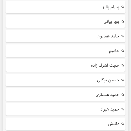
پدرام پالیز
پویا بیاتی
حامد همایون
حامیم
حجت اشرف زاده
حسین توکلی
حمید عسکری
حمید هیراد
دانوش