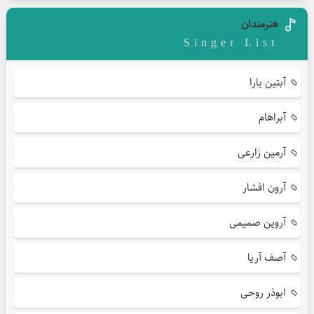
هنرمندان
Singer List
آبتین یارا
آبراهام
آرمین زارعی
آرون افشار
آروین صمیمی
آصف آریا
ابوذر روحی