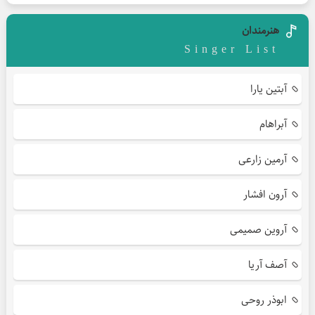
هنرمندان
Singer List
آبتین یارا
آبراهام
آرمین زارعی
آرون افشار
آروین صمیمی
آصف آریا
ابوذر روحی