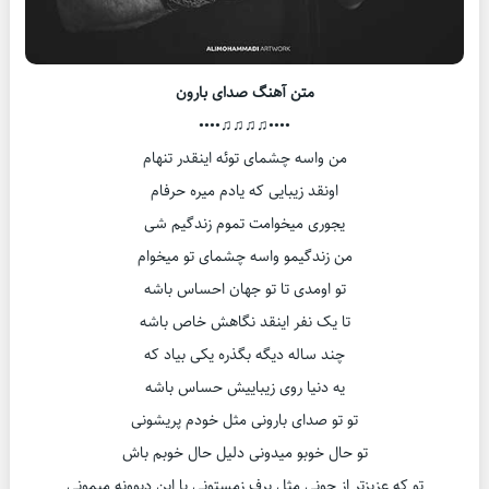
متن آهنگ صدای بارون
••••♫♫♫♫••••
من واسه چشمای توئه اینقدر تنهام
اونقد زیبایی که یادم میره حرفام
یجوری میخوامت تموم زندگیم شی
من زندگیمو واسه چشمای تو میخوام
تو اومدی تا تو جهان احساس باشه
تا یک نفر اینقد نگاهش خاص باشه
چند ساله دیگه بگذره یکی بیاد که
یه دنیا روی زیباییش حساس باشه
تو تو صدای بارونی مثل خودم پریشونی
تو حال خوبو میدونی دلیل حال خوبم باش
تو که عزیزتر از جونی مثل برف زمستونی با این دیوونه میمونی