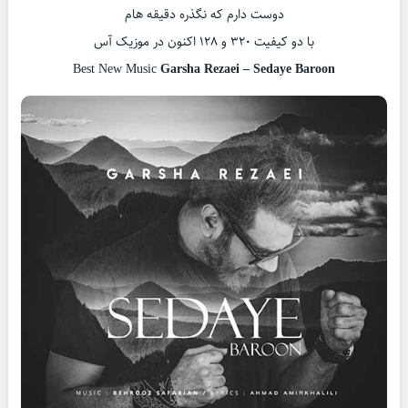
دوست دارم که نگذره دقیقه هام
با دو کیفیت ۳۲۰ و ۱۲۸ اکنون در موزیک آس
Best New Music
Garsha Rezaei – Sedaye Baroon