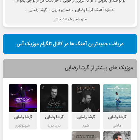
تو تو صدای بارونی
،
تو که عزیزتر از جونی
،
جز نگات من از تو چی بخوام
،
دانلود آهنگ گرشا رضایی
،
صدای بارون
،
گرشا رضایی
،
منم تویی همه دنیاش
دریافت جدیدترین آهنگ ها در کانال تلگرام موزیک آس
موزیک های بیشتر از
گرشا رضایی
گرشا رضایی
گرشا رضایی
گرشا رضایی
گرشا رضایی
ماهی
شرم
دریا دریا
هیپنوتیزم