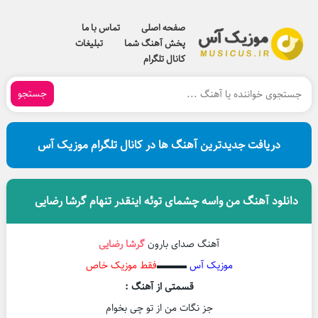
صفحه اصلی
تماس با ما
پخش آهنگ شما
تبلیغات
کانال تلگرام
جستجو
دریافت جدیدترین آهنگ ها در کانال تلگرام موزیک آس
دانلود آهنگ من واسه چشمای توئه اینقدر تنهام گرشا رضایی
آهنگ صدای بارون
گرشا رضایی
موزیک آس
▬▬▬
فقط موزیک خاص
قسمتی از آهنگ :
جز نگات من از تو چی بخوام