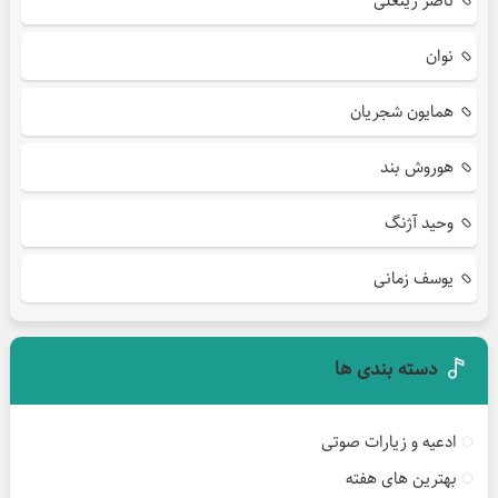
ناصر زینعلی
نوان
همایون شجریان
هوروش بند
وحید آژنگ
یوسف زمانی
دسته بندی ها
ادعیه و زیارات صوتی
بهترین های هفته