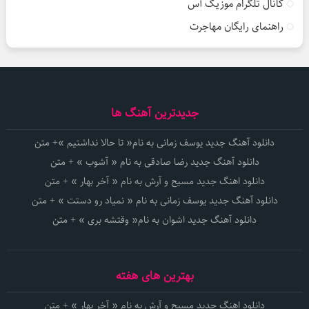
کانال تلگرام موزیک آس
راهنمای رایگان مهاجرت
جدیدترین آهنگ ها
دانلود آهنگ جدید یوسف زمانی به نام« تا حالا نداشتیم »+ متن
دانلود آهنگ جدید رضا صادقی به نام « آشوب » + متن
دانلود اهنگ جدید مسیح و آرش به نام « آخر بهار » + متن
دانلود آهنگ جدید یوسف زمانی به نام « نمیاد رو دستت » + متن
دانلود آهنگ جدید اشوان به نام« وقتشه بری » + متن
بهترین های هفته
دانلود اهنگ جدید مسیح و آرش به نام « آخر بهار » + متن