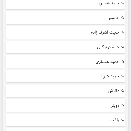
حامد همایون
حامیم
حجت اشرف زاده
حسین توکلی
حمید عسکری
حمید هیراد
دانوش
دویار
راغب