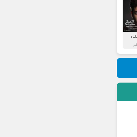
نده
تم