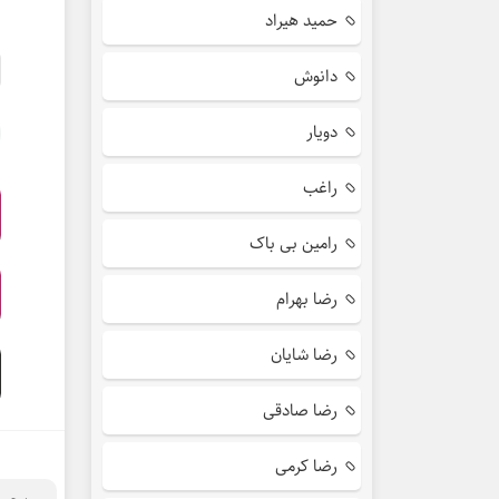
حمید هیراد
دانوش
دویار
راغب
رامین بی باک
رضا بهرام
رضا شایان
رضا صادقی
رضا کرمی