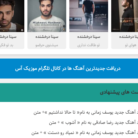
ا درخشنده
سینا درخشنده
سینا درخشنده
سینا درخش
هوای تو
تو طاقت نداری
میشنوی حرفمو
بد تو فکر
دریافت جدیدترین آهنگ ها در کانال تلگرام موزیک آس
ت های پیشنهادی
د آهنگ جدید یوسف زمانی به نام« تا حالا نداشتیم »+ متن
د آهنگ جدید رضا صادقی به نام « آشوب » + متن
د آهنگ جدید یوسف زمانی به نام « نمیاد رو دستت » + متن