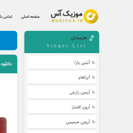
صفحه اصلی
تماس با 
هنرمندان
Singer List
آبتین یارا
دانلود
آبراهام
آرمین زارعی
آرون افشار
آروین صمیمی