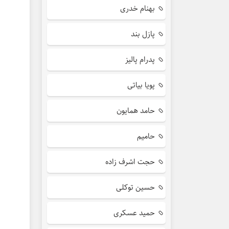
بهنام خدری
پازل بند
پدرام پالیز
پویا بیاتی
حامد همایون
حامیم
حجت اشرف زاده
حسین توکلی
حمید عسکری