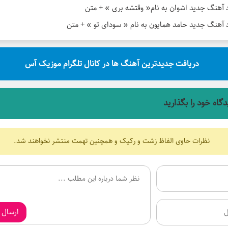
د آهنگ جدید اشوان به نام« وقتشه بری » + متن
د آهنگ جدید حامد همایون به نام « سودای تو » + متن
دریافت جدیدترین آهنگ ها در کانال تلگرام موزیک آس
دگاه خود را بگذارید
نظرات حاوی الفاظ زشت و رکیک و همچنین تهمت منتشر نخواهند شد.
ارسال 