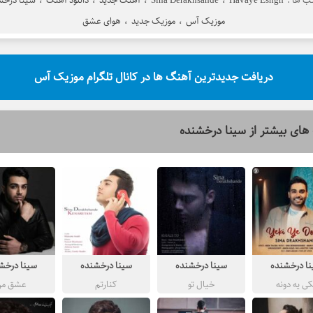
 ها :
Havaye Eshgh
،
Sina Derakhsande
،
آهنگ جدید
،
دانلود آهنگ
،
سینا درخش
موزیک آس
،
موزیک جدید
،
هوای عشق
دریافت جدیدترین آهنگ ها در کانال تلگرام موزیک آس
های بیشتر از
سینا درخشنده
ا درخشنده
سینا درخشنده
سینا درخشنده
سینا درخش
کی یه دونه
خیال تو
کنارتم
عشق من