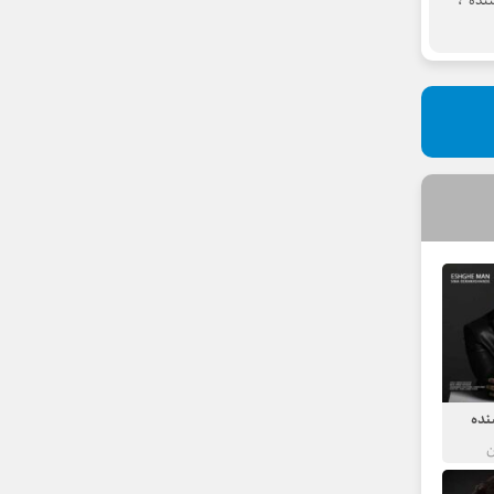
نده
،
نده