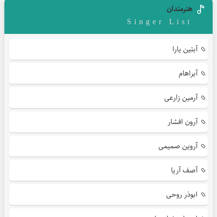
هنرمندان
Singer List
آبتین یارا
آبراهام
آرمین زارعی
آرون افشار
آروین صمیمی
آصف آریا
ابوذر روحی