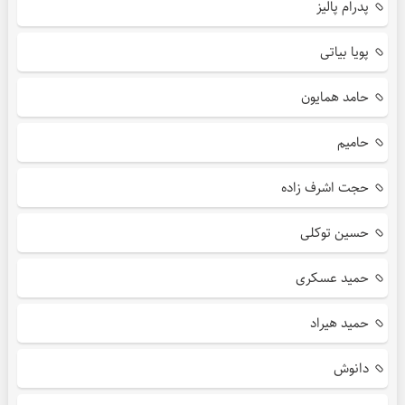
پدرام پالیز
پویا بیاتی
حامد همایون
حامیم
حجت اشرف زاده
حسین توکلی
حمید عسکری
حمید هیراد
دانوش