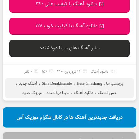
دانلود آهنگ با کیفیت عالی 320
دانلود آهنگ با کیفیت خوب 128
سایر آهنگ های سینا درخشنده
دانلود آهنگ
14 فروردین 1400
156
0 نظر
برچسب ها :
Hese Ghashang
،
Sina Derakhsande
،
آهنگ جدید
،
حس قشنگ
،
دانلود آهنگ
،
سینا درخشنده
،
موزیک جدید
دریافت جدیدترین آهنگ ها در کانال تلگرام موزیک آس