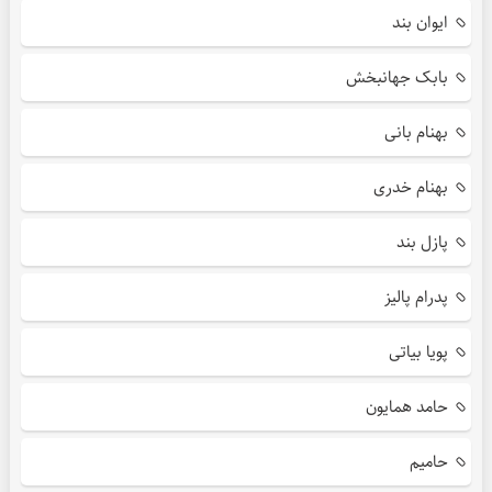
ایوان بند
بابک جهانبخش
بهنام بانی
بهنام خدری
پازل بند
پدرام پالیز
پویا بیاتی
حامد همایون
حامیم