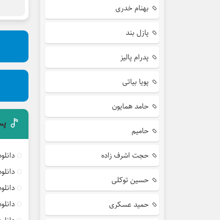
بهنام خدری
پازل بند
پدرام پالیز
پویا بیاتی
حامد همایون
پس
حامیم
حجت اشرف زاده
دانلو
دانلو
حسین توکلی
دانلو
دانلو
حمید عسکری