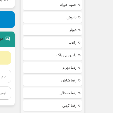
دانلو
حمید هیراد
دانوش
دویار
دی
راغب
رامین بی باک
رضا بهرام
رضا شایان
رضا صادقی
رضا کرمی