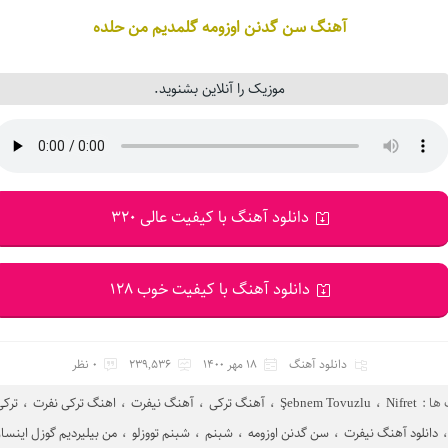
آهنگ سن گدنن اوزومه گلمدیم من حلده
موزیک را آنلاین بشنوید.
دانلود آهنگ با کیفیت عالی 320
دانلود آهنگ با کیفیت خوب 128
دانلود آهنگ
18 مهر 1400
239,536
0 نظر
ها :
Nifret
،
Şebnem Tovuzlu
،
آهنگ ترکی
،
آهنگ نیفرت
،
اهنگ ترکی نفرت
،
ترکی
،
دانلود آهنگ نیفرت
،
سن گدنن اوزومه
،
شبنم
،
شبنم تووزلو
،
من بیلیردیم گوزل اینس