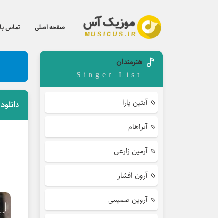
صفحه اصلی
تماس با 
هنرمندان
Singer List
آبتین یارا
دانلود
آبراهام
آرمین زارعی
آرون افشار
آروین صمیمی