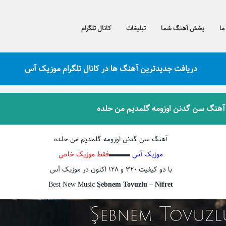
ما
پخش آهنگ شما
تبلیغات
کانال تلگرام
دریافت جدیدترین آهنگ ها در کانال تلگرام موزیک آس
 آهنگ سن گدنن اوزومه گلمدیم من حلده
آهنگ سن گدنن اوزومه گلمدیم من حلده
موزیک آس
▬▬▬
فقط موزیک خاص
با دو کیفیت ۳۲۰ و ۱۲۸ اکنون در موزیک آس
Best New Music
Şebnem Tovuzlu – Nifret