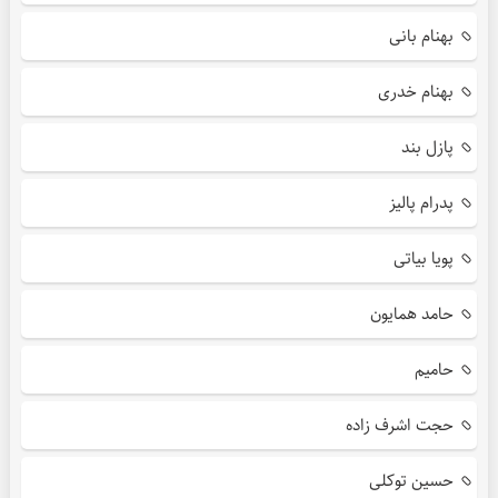
بهنام بانی
بهنام خدری
پازل بند
پدرام پالیز
پویا بیاتی
حامد همایون
حامیم
حجت اشرف زاده
حسین توکلی