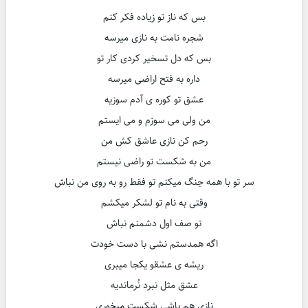
بس که ناز تو زیاده فکر کنم
شجره نامت به نازی میرسه
بس که دل تسخیر کردی کار تو
داره به فتح اراضی میرسه
عشق تو کوره ی آدم سوزیه
من ولی می سوزم و می ایستم
رحم کن نازی عاشق کش من
من به شکست تو راضی نیستم
سر تو با همه جنگ میکنم تو فقط رو به روی من نباش
وقتی به نام تو لشکر میکشم
تو صف اول دشمنم نباش
اگه همدستم نشی با دست خودت
ریشه ی عشقو یکجا میبری
عشق مثل نبرد نُرماندیه
نازی هم باشی شکست میخوری