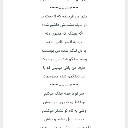
•••••♫♫♫♫••••••
منم اون فرمانده که از بخت بد
تو سپاه دشمنش عاشق شده
اگه بجنگه که مدیون دله
بره یه افسر نالایق شده
با دل تنگم شده می بوسمت
وسط جنگم شده می بوسمت
طرف من باش میبینی که با
لب تفنگمم شده میبوسمت
•••••♫♫♫♫••••••
سر تو با همه جنگ میکنم
تو فقط رو به روی من نباش
وقتی به نام تو لشکر میکشم
تو صف اول دشمنم نباش
اگه همدستم نشی با دست خودت