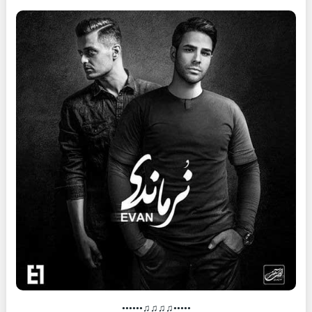
•••••♫♫♫♫••••••