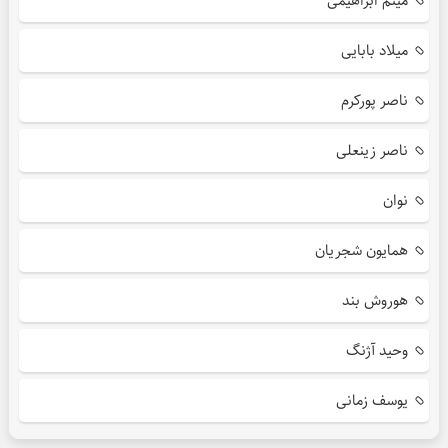
میثم ابراهیمی
میلاد بابایی
ناصر پورکرم
ناصر زینعلی
نوان
همایون شجریان
هوروش بند
وحید آژنگ
یوسف زمانی