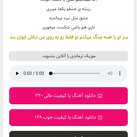
ریشه ی عشقو یکجا میبری
عشق مثل نبرد نرماندیه
نازی هم باشی شکست میخوری
سر تو با همه جنگ میکنم تو فقط رو به روی من نباش ایوان بند
موزیک نرماندی را آنلاین بشنوید.
دانلود آهنگ با کیفیت عالی 320
دانلود آهنگ با کیفیت خوب 128