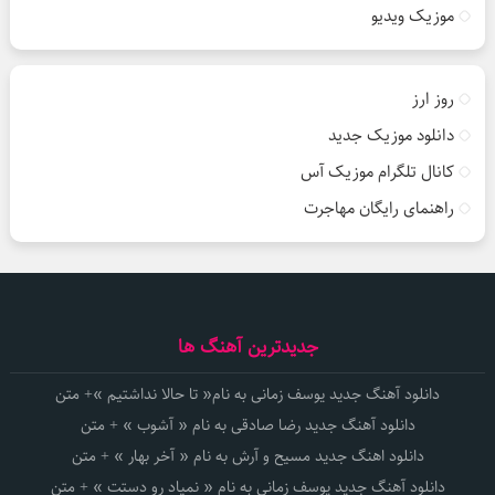
موزیک ویدیو
روز ارز
دانلود موزیک جدید
کانال تلگرام موزیک آس
راهنمای رایگان مهاجرت
جدیدترین آهنگ ها
دانلود آهنگ جدید یوسف زمانی به نام« تا حالا نداشتیم »+ متن
دانلود آهنگ جدید رضا صادقی به نام « آشوب » + متن
دانلود اهنگ جدید مسیح و آرش به نام « آخر بهار » + متن
دانلود آهنگ جدید یوسف زمانی به نام « نمیاد رو دستت » + متن