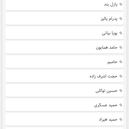
پازل بند
پدرام پالیز
پویا بیاتی
حامد همایون
حامیم
حجت اشرف زاده
حسین توکلی
حمید عسکری
حمید هیراد