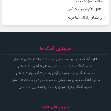
دانلود موزیک جدید
کانال تلگرام موزیک آس
راهنمای رایگان مهاجرت
جدیدترین آهنگ ها
دانلود آهنگ جدید یوسف زمانی به نام« تا حالا نداشتیم »+ متن
دانلود آهنگ جدید رضا صادقی به نام « آشوب » + متن
دانلود اهنگ جدید مسیح و آرش به نام « آخر بهار » + متن
دانلود آهنگ جدید یوسف زمانی به نام « نمیاد رو دستت » + متن
دانلود آهنگ جدید اشوان به نام« وقتشه بری » + متن
بهترین های هفته