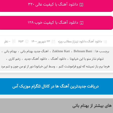
دانلود آهنگ با کیفیت عالی 320
دانلود آهنگ با کیفیت خوب 128
دانلود آهنگ
،
دانلود تیتراژ
،
مطالب ویژه
23 شهریور 1400
653
0 نظر
برچسب ها :
Behnam Bani
،
Zakhme Kari
،
اهنگ جدید بهنام بانی
،
بهنام بانی
،
تنهام نذار منو با این خیابونا
،
دانلود آهنگ
،
دانلود آهنگ جدید
،
زخم کاری
،
هرجا برم باز نمیشه که تورو فراموشت کنم
،
وسط این خیابونا دور از تو من جون و تنم مرد
دریافت جدیدترین آهنگ ها در کانال تلگرام موزیک آس
های بیشتر از
بهنام بانی