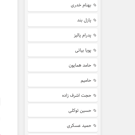
بهنام خدری
پازل بند
پدرام پالیز
پویا بیاتی
حامد همایون
حامیم
حجت اشرف زاده
حسین توکلی
حمید عسکری