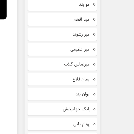
امو بند
امید افخم
امیر رشوند
امیر عظیمی
امیرعباس گلاب
ایمان فلاح
ایوان بند
بابک جهانبخش
بهنام بانی