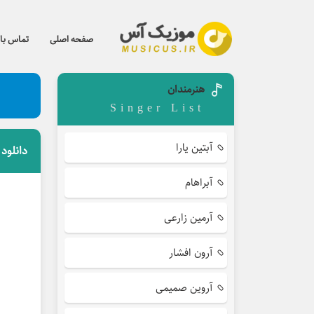
صفحه اصلی
تماس با 
هنرمندان
Singer List
آبتین یارا
دانلود
آبراهام
آرمین زارعی
آرون افشار
آروین صمیمی