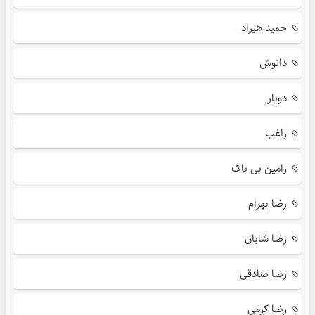
حمید هیراد
دانوش
دویار
راغب
رامین بی باک
رضا بهرام
رضا شایان
رضا صادقی
رضا کرمی