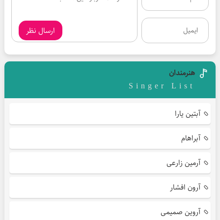
ارسال نظر
هنرمندان
Singer List
آبتین یارا
آبراهام
آرمین زارعی
آرون افشار
آروین صمیمی