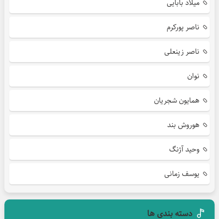
میلاد بابایی
ناصر پورکرم
ناصر زینعلی
نوان
همایون شجریان
هوروش بند
وحید آژنگ
یوسف زمانی
دسته بندی ها