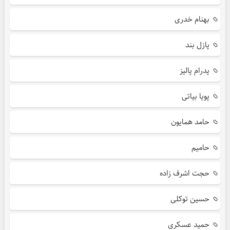
بهنام خدری
پازل بند
پدرام پالیز
پویا بیاتی
حامد همایون
حامیم
حجت اشرف زاده
حسین توکلی
حمید عسکری