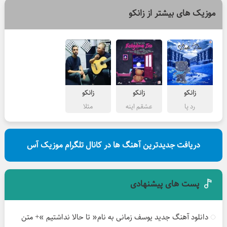
موزیک های بیشتر از
زانکو
زانکو
زانکو
زانکو
رد پا
عشقم اینه
مثلا
دریافت جدیدترین آهنگ ها در کانال تلگرام موزیک آس
پست های پیشنهادی
دانلود آهنگ جدید یوسف زمانی به نام« تا حالا نداشتیم »+ متن