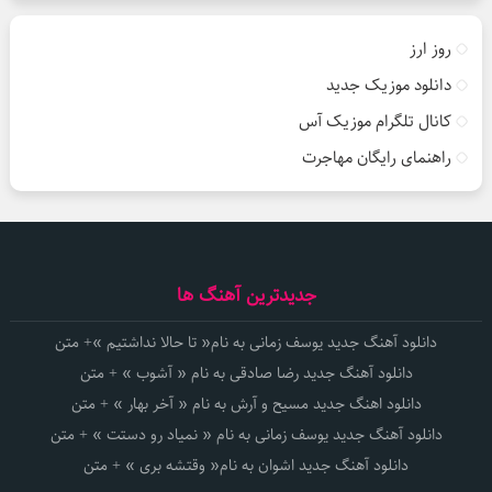
روز ارز
دانلود موزیک جدید
کانال تلگرام موزیک آس
راهنمای رایگان مهاجرت
جدیدترین آهنگ ها
دانلود آهنگ جدید یوسف زمانی به نام« تا حالا نداشتیم »+ متن
دانلود آهنگ جدید رضا صادقی به نام « آشوب » + متن
دانلود اهنگ جدید مسیح و آرش به نام « آخر بهار » + متن
دانلود آهنگ جدید یوسف زمانی به نام « نمیاد رو دستت » + متن
دانلود آهنگ جدید اشوان به نام« وقتشه بری » + متن